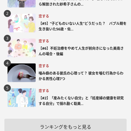
ら解放された紗希子さんの...
恋する
【#5】“子どものいない人生”どうだった？ バブル期を
生き抜いた56歳・佐...
恋する
【#6】不妊治療をやめて人生が前向きになった美南さ
んの場合・後編
恋する
噛み癖のある彼氏の心理って？ 彼女を噛む行為からわ
かる男性心理7つ
恋する
【#2】「産みたくない自分」と「妊産婦の健康を研究
する自分」で揺れ動く聡美...
ランキングをもっと見る