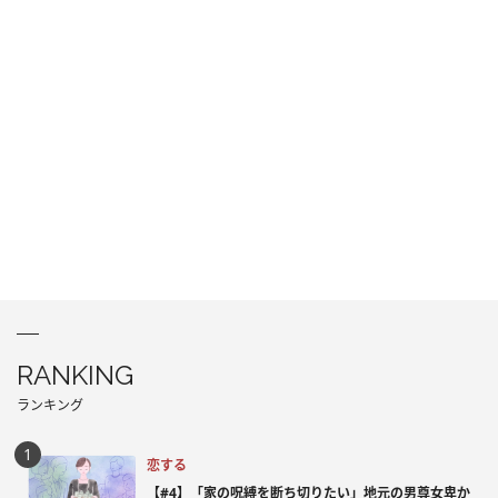
RANKING
ランキング
恋する
【#4】「家の呪縛を断ち切りたい」地元の男尊女卑か