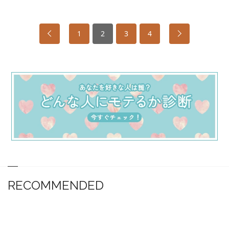
1
2
3
4
RECOMMENDED