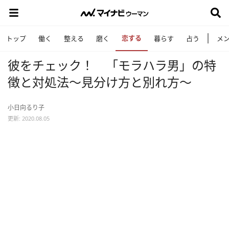
恋する
トップ
働く
整える
磨く
暮らす
占う
メ
彼をチェック！ 「モラハラ男」の特
徴と対処法～見分け方と別れ方～
小日向るり子
更新: 2020.08.05