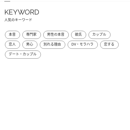
KEYWORD
人気のキーワード
本音
専門家
男性の本音
彼氏
カップル
恋人
男心
別れる理由
DV・モラハラ
恋する
デート・カップル