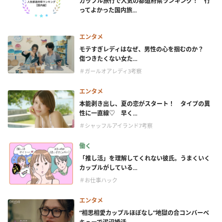
カップル旅行で人気の都道府県ランキング！ 行
ってよかった国内旅...
エンタメ
モテすぎレディはなぜ、男性の心を掴むのか？
傷つきたくない女た...
＃ガールオアレディ3考察
エンタメ
本能剥き出し、夏の恋がスタート！ タイプの異
性に一直線♡ 早く...
＃シャッフルアイランド7考察
働く
「推し活」を理解してくれない彼氏。うまくいく
カップルがしている...
＃お仕事ハック
エンタメ
“相思相愛カップルほぼなし”地獄の合コンバーベ