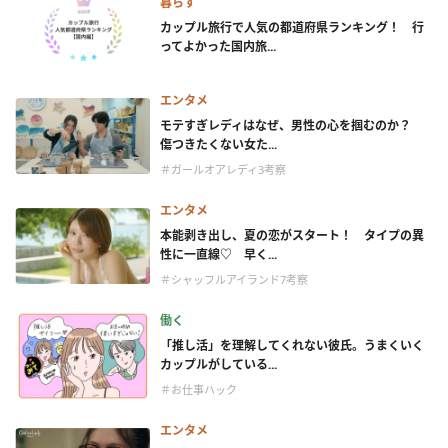
暮らす
カップル旅行で人気の都道府県ランキング！ 行
ってよかった国内旅...
エンタメ
モテすぎレディはなぜ、男性の心を掴むのか？
傷つきたくない女た...
＃ガールオアレディ3考察
エンタメ
本能剥き出し、夏の恋がスタート！ タイプの異
性に一直線♡ 早く...
＃シャッフルアイランド7考察
働く
「推し活」を理解してくれない彼氏。うまくいく
カップルがしている...
＃お仕事ハック
エンタメ