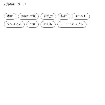
人気のキーワード
本音
男女の本音
雑学_w
結婚
イベント
クリスマス
不倫
恋する
デート・カップル