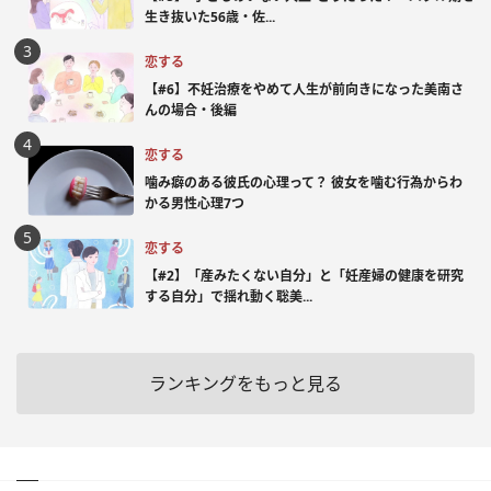
生き抜いた56歳・佐...
恋する
【#6】不妊治療をやめて人生が前向きになった美南さ
んの場合・後編
恋する
噛み癖のある彼氏の心理って？ 彼女を噛む行為からわ
かる男性心理7つ
恋する
【#2】「産みたくない自分」と「妊産婦の健康を研究
する自分」で揺れ動く聡美...
ランキングをもっと見る