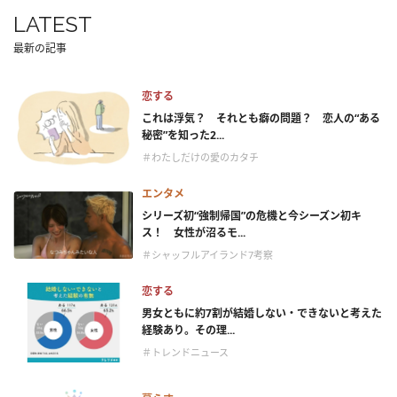
LATEST
最新の記事
恋する
これは浮気？ それとも癖の問題？ 恋人の“ある
秘密”を知った2...
＃わたしだけの愛のカタチ
エンタメ
シリーズ初“強制帰国”の危機と今シーズン初キ
ス！ 女性が沼るモ...
＃シャッフルアイランド7考察
恋する
男女ともに約7割が結婚しない・できないと考えた
経験あり。その理...
＃トレンドニュース