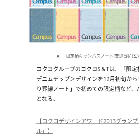
限定柄キャンパスノート(普通罫)/ (
コクヨグループのコクヨS＆Tは、「限
デニムチップ＞デザインを12月初旬か
り罫線ノート」で初めての限定柄など、パ
となる。
【コクヨデザインアワード2013グラン
ル」】