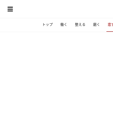
トップ
働く
整える
磨く
恋