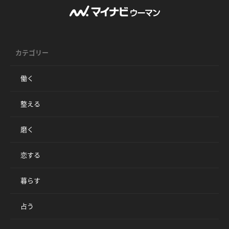
カテゴリー
働く
整える
磨く
恋する
暮らす
占う