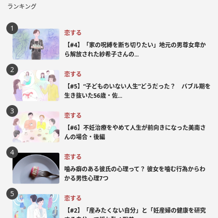
ランキング
恋する
【#4】「家の呪縛を断ち切りたい」地元の男尊女卑か
ら解放された紗希子さんの...
恋する
【#5】“子どものいない人生”どうだった？ バブル期を
生き抜いた56歳・佐...
恋する
【#6】不妊治療をやめて人生が前向きになった美南さ
んの場合・後編
恋する
噛み癖のある彼氏の心理って？ 彼女を噛む行為からわ
かる男性心理7つ
恋する
【#2】「産みたくない自分」と「妊産婦の健康を研究