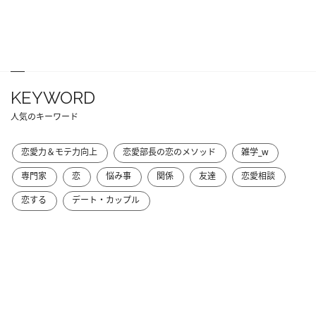
KEYWORD
人気のキーワード
恋愛力＆モテ力向上
恋愛部長の恋のメソッド
雑学_w
専門家
恋
悩み事
関係
友達
恋愛相談
恋する
デート・カップル