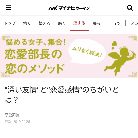
恋する
トップ
働く
整える
磨く
暮らす
占う
メ
“深い友情”と“恋愛感情”のちがいと
は？
恋愛部長
更新: 2019.04.26