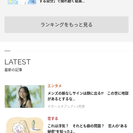
する自分」で揺れ動く聡美...
ランキングをもっと見る
LATEST
最新の記事
エンタメ
メンズの脈なしサインは顔に出る!? この世に地獄
があるとするな...
＃ガールオアレディ3考察
恋する
これは浮気？ それとも癖の問題？ 恋人の“ある
秘密”を知った2...