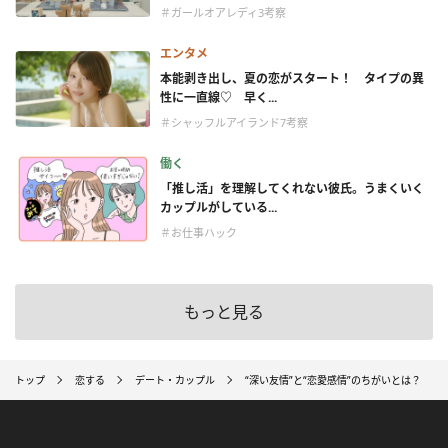
＃ガールオアレディ3考察
エンタメ
本能剥き出し、夏の恋がスタート！ タイプの異
性に一直線♡ 早く...
＃シャッフルアイランド7考察
働く
「推し活」を理解してくれない彼氏。うまくいく
カップルがしている...
＃お仕事ハック
もっと見る
トップ
恋する
デート・カップル
“深い友情”と“恋愛感情”のちがいとは？