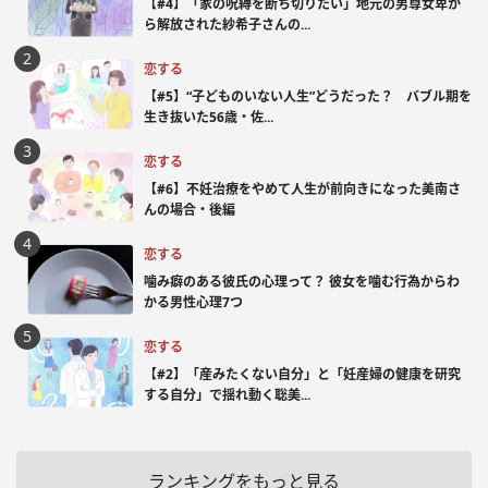
【#4】「家の呪縛を断ち切りたい」地元の男尊女卑か
ら解放された紗希子さんの...
恋する
【#5】“子どものいない人生”どうだった？ バブル期を
生き抜いた56歳・佐...
恋する
【#6】不妊治療をやめて人生が前向きになった美南さ
んの場合・後編
恋する
噛み癖のある彼氏の心理って？ 彼女を噛む行為からわ
かる男性心理7つ
恋する
【#2】「産みたくない自分」と「妊産婦の健康を研究
する自分」で揺れ動く聡美...
ランキングをもっと見る