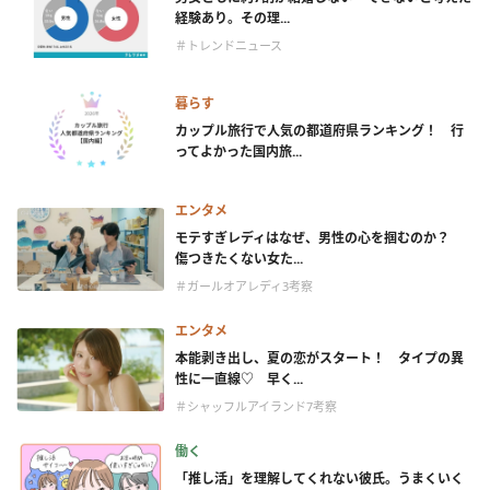
経験あり。その理...
＃トレンドニュース
暮らす
カップル旅行で人気の都道府県ランキング！ 行
ってよかった国内旅...
エンタメ
モテすぎレディはなぜ、男性の心を掴むのか？
傷つきたくない女た...
＃ガールオアレディ3考察
エンタメ
本能剥き出し、夏の恋がスタート！ タイプの異
性に一直線♡ 早く...
＃シャッフルアイランド7考察
働く
「推し活」を理解してくれない彼氏。うまくいく