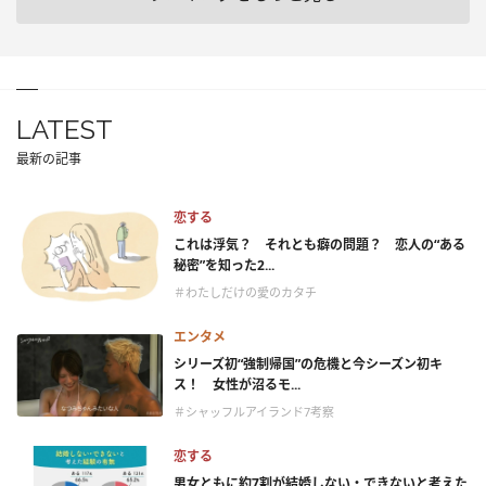
LATEST
最新の記事
恋する
これは浮気？ それとも癖の問題？ 恋人の“ある
秘密”を知った2...
＃わたしだけの愛のカタチ
エンタメ
シリーズ初“強制帰国”の危機と今シーズン初キ
ス！ 女性が沼るモ...
＃シャッフルアイランド7考察
恋する
男女ともに約7割が結婚しない・できないと考えた