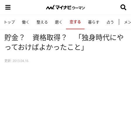
恋する
トップ
働く
整える
磨く
暮らす
占う
メ
貯金？ 資格取得？ 「独身時代にや
っておけばよかったこと」
更新: 2013.04.16