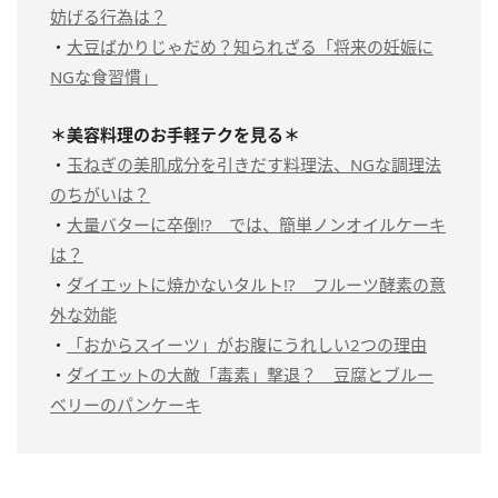
妨げる行為は？
・
大豆ばかりじゃだめ？知られざる「将来の妊娠に
NGな食習慣」
＊美容料理のお手軽テクを見る＊
・
玉ねぎの美肌成分を引きだす料理法、NGな調理法
のちがいは？
・
大量バターに卒倒!? では、簡単ノンオイルケーキ
は？
・
ダイエットに焼かないタルト!? フルーツ酵素の意
外な効能
・
「おからスイーツ」がお腹にうれしい2つの理由
・
ダイエットの大敵「毒素」撃退？ 豆腐とブルー
ベリーのパンケーキ