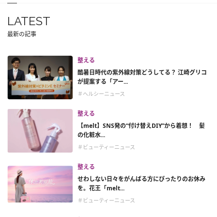
LATEST
最新の記事
整える
酷暑日時代の紫外線対策どうしてる？ 江崎グリコ
が提案する「アー...
＃ヘルシーニュース
整える
【melt】SNS発の“付け替えDIY”から着想！ 髪
の化粧水...
＃ビューティーニュース
整える
せわしない日々をがんばる方にぴったりのお休み
を。花王「melt...
＃ビューティーニュース