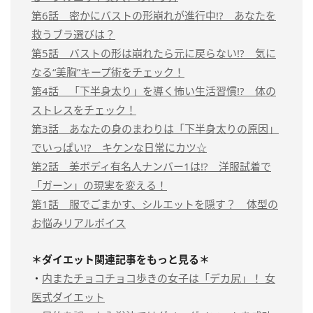
第6話 密かにバストの形崩れが進行中!? あなたを
救うブラ選びは？
第5話 バストの形は崩れたら元に戻らない!? 気に
なる“美胸”キープ術をチェック！
第4話 「下半身太り」を導く怖い生活習慣!? 体の
ストレスをチェック！
第3話 あなたの身のまわりは「下半身太りの原因」
でいっぱい!? キケンな日常にカツ☆
第2話 美ボディ有名人ナンバー1は!? 洋服試着で
「ガーン」の現実を変える！
第1話 服でごまかす、シルエットを隠す？ 体型の
お悩みリアルボイス
＊ダイエット関連記事をもっと見る＊
・
内またチョコチョコ歩きの女子は「デカ尻」！ 女
医式ダイエット