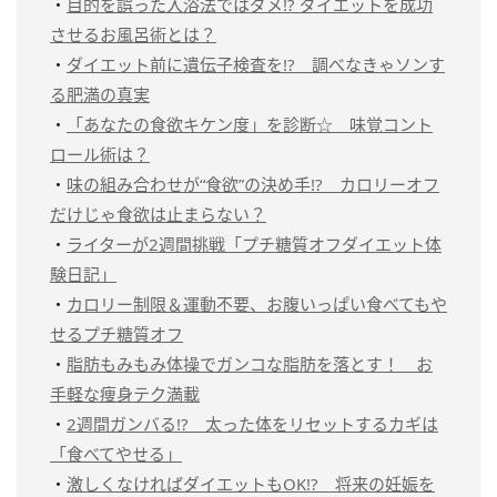
・
目的を誤った入浴法ではダメ!? ダイエットを成功
させるお風呂術とは？
・
ダイエット前に遺伝子検査を!? 調べなきゃソンす
る肥満の真実
・
「あなたの食欲キケン度」を診断☆ 味覚コント
ロール術は？
・
味の組み合わせが“食欲”の決め手!? カロリーオフ
だけじゃ食欲は止まらない？
・
ライターが2週間挑戦「プチ糖質オフダイエット体
験日記」
・
カロリー制限＆運動不要、お腹いっぱい食べてもや
せるプチ糖質オフ
・
脂肪もみもみ体操でガンコな脂肪を落とす！ お
手軽な痩身テク満載
・
2週間ガンバる!? 太った体をリセットするカギは
「食べてやせる」
・
激しくなければダイエットもOK!? 将来の妊娠を