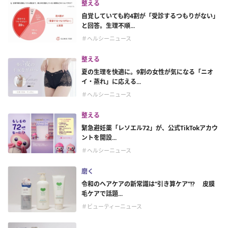
整える
自覚していても約4割が「受診するつもりがない」
と回答。生理不順...
＃ヘルシーニュース
整える
夏の生理を快適に。9割の女性が気になる「ニオ
イ・蒸れ」に応える...
＃ヘルシーニュース
整える
緊急避妊薬「レソエル72」が、公式TikTokアカウ
ントを開設...
＃ヘルシーニュース
磨く
令和のヘアケアの新常識は“引き算ケア”!? 皮膜
毛ケアで話題...
＃ビューティーニュース