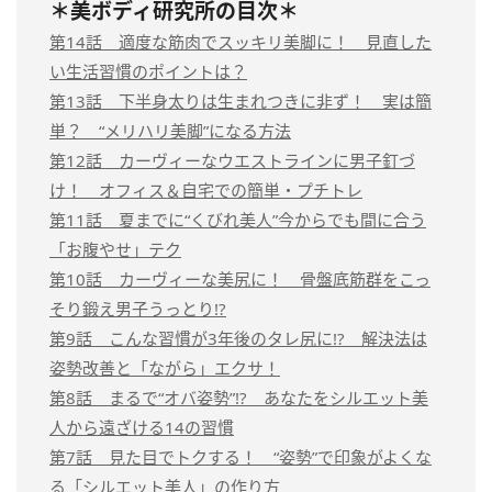
＊美ボディ研究所の目次＊
第14話 適度な筋肉でスッキリ美脚に！ 見直した
い生活習慣のポイントは？
第13話 下半身太りは生まれつきに非ず！ 実は簡
単？ “メリハリ美脚”になる方法
第12話 カーヴィーなウエストラインに男子釘づ
け！ オフィス＆自宅での簡単・プチトレ
第11話 夏までに“くびれ美人”今からでも間に合う
「お腹やせ」テク
第10話 カーヴィーな美尻に！ 骨盤底筋群をこっ
そり鍛え男子うっとり!?
第9話 こんな習慣が3年後のタレ尻に!? 解決法は
姿勢改善と「ながら」エクサ！
第8話 まるで“オバ姿勢”!? あなたをシルエット美
人から遠ざける14の習慣
第7話 見た目でトクする！ “姿勢”で印象がよくな
る「シルエット美人」の作り方