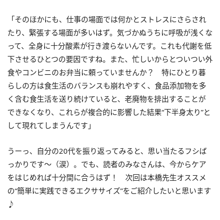
「そのほかにも、仕事の場面では何かとストレスにさらされ
たり、緊張する場面が多いはず。気づかぬうちに呼吸が浅くな
って、全身に十分酸素が行き渡らないんです。これも代謝を低
下させるひとつの要因ですね。また、忙しいからとついつい外
食やコンビニのお弁当に頼っていませんか？ 特にひとり暮
らしの方は食生活のバランスも崩れやすく、食品添加物を多
く含む食生活を送り続けていると、老廃物を排出することが
できなくなり、これらが複合的に影響した結果“下半身太り”と
して現れてしまうんです」
うーっ、自分の20代を振り返ってみると、思い当たるフシば
っかりです～（涙）。でも、読者のみなさんは、今からケア
をはじめれば十分間に合うはず！ 次回は本橋先生オススメ
の“簡単に実践できるエクササイズ”をご紹介したいと思います
♪