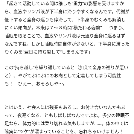
「起きて活動している間は誰しも“重力”の影響を受けますか
ら、血液やリンパ液が下半身に滞りやすくなるんです。代謝が
低下すると全身の巡りも停滞して、下半身のむくみも解消し
にくい傾向が。本来は７～８時間“横たわる姿勢”……つまり、
睡眠を取ることで、血液やリンパ液は元通り全身に巡るはず
なんですね。しかし睡眠時間自体が少ないと、下半身に滞った
むくみを“翌日に持ち越して”しまうんです」
この“持ち越し”を繰り返していると（加えて全身の巡りが悪い
と）、やがてぷにぷにのお肉として定着してしまう可能性
も！ ひえー、おそろしや～。
とはいえ、社会人には残業もあるし、お付き合いなんかもあ
って、夜遅くなることもしばしばなんですよね。多少の睡眠不
足なら、体力的には乗り切れる気もしますが……。体の中では
確実に“ツケ”が溜まっていることを、忘れちゃいけません！