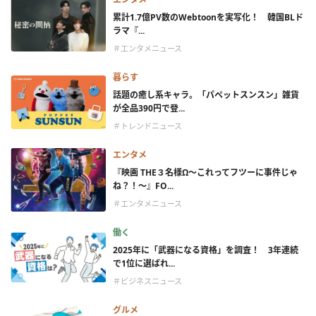
累計1.7億PV数のWebtoonを実写化！ 韓国BLド
ラマ『...
＃エンタメニュース
暮らす
話題の癒し系キャラ。「パペットスンスン」雑貨
が全品390円で登...
＃トレンドニュース
エンタメ
『映画 THE３名様Ω～これってフツーに事件じゃ
ね？！～』FO...
＃エンタメニュース
働く
2025年に「武器になる資格」を調査！ 3年連続
で1位に選ばれ...
＃ビジネスニュース
グルメ