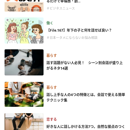
るだけで幸福感・創...
＃ビジネスニュース
働く
【File.167】年下の子と何を話せば良い？
＃日本一タメにならないお悩み相談
暮らす
話す話題がない人必見！ シーン別会話が盛り上
がるネタ14選
暮らす
話し上手な人の4つの特徴とは。会話で使える簡単
テクニック集
恋する
好きな人に話しかける方法7つ。自然な接点のつく