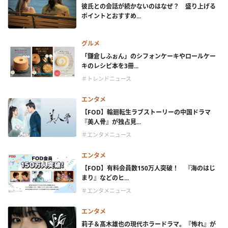
彼氏との会話が続かないのはなぜ？ 盛り上げる
ポイントとおすすめ...
グルメ
「鎌倉しふぉん」のシフォンケーキやロールケー
キのレシピ本を3冊...
＃トレンドニュース
エンタメ
【FOD】輪廻転生ラブストーリーの中国ドラマ
『美人骨』が独占見...
＃エンタメニュース
エンタメ
【FOD】有料会員数150万人突破！ 『海のはじ
まり』などのヒ...
＃エンタメニュース
エンタメ
莉子＆髙木雄也の現代ホラードラマ。『怖れ』が