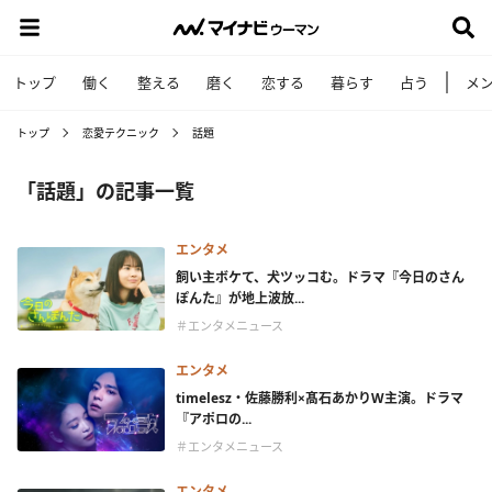
トップ
働く
整える
磨く
恋する
暮らす
占う
メ
トップ
恋愛テクニック
話題
「話題」の記事一覧
エンタメ
飼い主ボケて、犬ツッコむ。ドラマ『今日のさん
ぽんた』が地上波放...
＃エンタメニュース
エンタメ
timelesz・佐藤勝利×髙石あかりW主演。ドラマ
『アポロの...
＃エンタメニュース
エンタメ