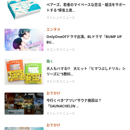
ペアーズ、若者のマイペースな恋活・婚活をサポー
トする“帰省土産...
＃トレンドニュース
エンタメ
OnlyOneOfドラマ出演。BLドラマ『BUMP UP
BU...
＃エンタメニュース
働く
大人もハマる⁉ 大ヒット『ヒマつぶしドリル』シ
リーズに“5教科...
＃ビジネスニュース
おでかけ
今行くべき“アツい”サウナ施設は？
「SAUNACHELIN ...
＃トレンドニュース
おでかけ