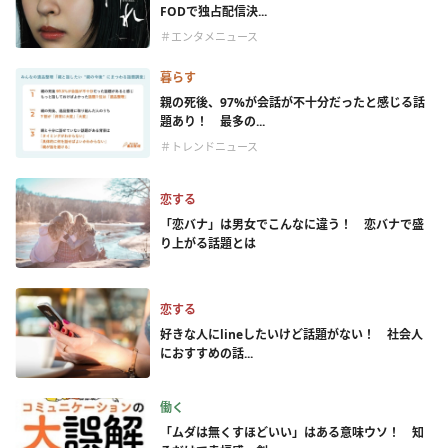
FODで独占配信決...
＃エンタメニュース
暮らす
親の死後、97%が会話が不十分だったと感じる話
題あり！ 最多の...
＃トレンドニュース
恋する
「恋バナ」は男女でこんなに違う！ 恋バナで盛
り上がる話題とは
恋する
好きな人にlineしたいけど話題がない！ 社会人
におすすめの話...
働く
「ムダは無くすほどいい」はある意味ウソ！ 知