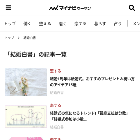
トップ
働く
整える
磨く
恋する
暮らす
占う
メ
トップ
結婚白書
「結婚白書」の記事一覧
恋する
結婚1周年は紙婚式。おすすめプレゼント＆祝い方
のアイデア15選
結婚白書
恋する
結婚式の気になるトレンド!「最終支払は分散」
「結婚式参加は小数...
結婚白書
恋する