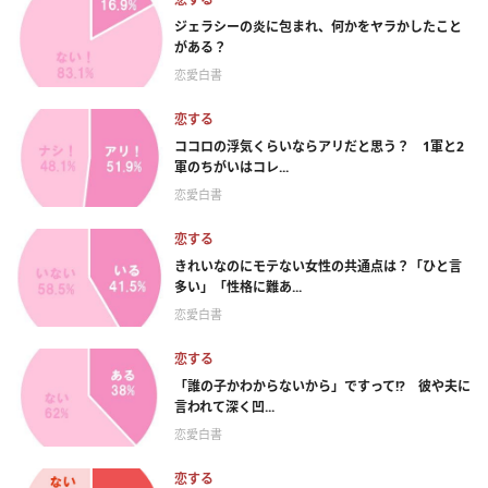
ジェラシーの炎に包まれ、何かをヤラかしたこと
がある？
恋愛白書
恋する
ココロの浮気くらいならアリだと思う？ 1軍と2
軍のちがいはコレ...
恋愛白書
恋する
きれいなのにモテない女性の共通点は？「ひと言
多い」「性格に難あ...
恋愛白書
恋する
「誰の子かわからないから」ですって!? 彼や夫に
言われて深く凹...
恋愛白書
恋する