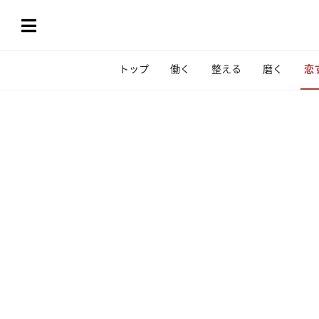
トップ
働く
整える
磨く
恋