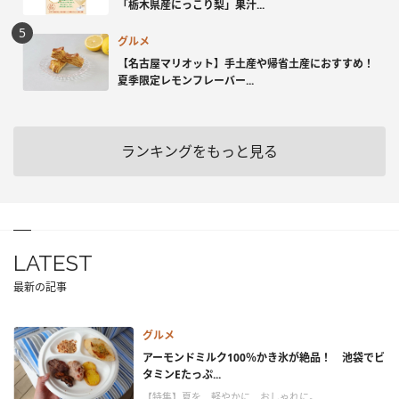
「栃木県産にっこり梨」果汁...
グルメ
【名古屋マリオット】手土産や帰省土産におすすめ！
夏季限定レモンフレーバー...
ランキングをもっと見る
LATEST
最新の記事
グルメ
アーモンドミルク100％かき氷が絶品！ 池袋でビ
タミンEたっぷ...
【特集】夏を、軽やかに、おしゃれに。