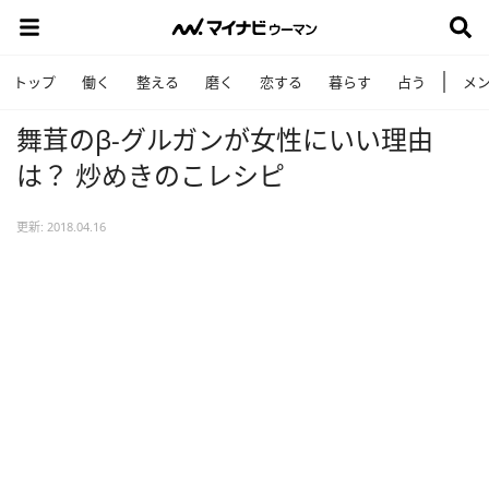
トップ
働く
整える
磨く
恋する
暮らす
占う
メ
舞茸のβ-グルガンが女性にいい理由
は？ 炒めきのこレシピ
更新: 2018.04.16