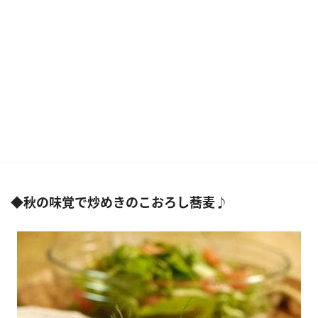
◆秋の味覚で炒めきのこおろし蕎麦♪