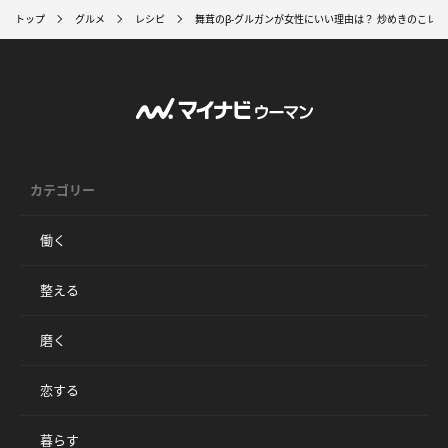
トップ
グルメ
レシピ
舞茸のβ-グルガンが女性にいい理由は？ 炒めきのこレシ
カテゴリー
働く
整える
磨く
恋する
暮らす