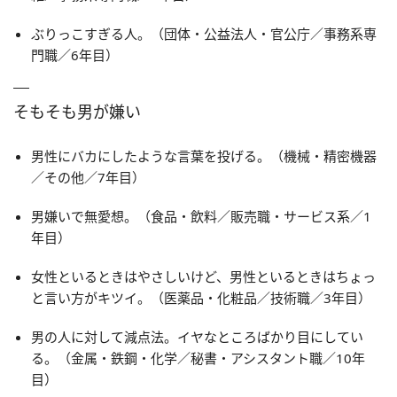
ぶりっこすぎる人。（団体・公益法人・官公庁／事務系専
門職／6年目）
そもそも男が嫌い
男性にバカにしたような言葉を投げる。（機械・精密機器
／その他／7年目）
男嫌いで無愛想。（食品・飲料／販売職・サービス系／1
年目）
女性といるときはやさしいけど、男性といるときはちょっ
と言い方がキツイ。（医薬品・化粧品／技術職／3年目）
男の人に対して減点法。イヤなところばかり目にしてい
る。（金属・鉄鋼・化学／秘書・アシスタント職／10年
目）