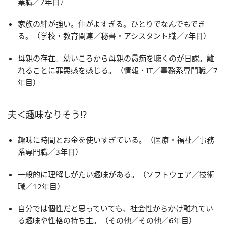
業職／7年目）
家族の絆が強い。仲がよすぎる。ひとりでなんでもでき
る。（学校・教育関連／秘書・アシスタント職／7年目）
母親の存在。幼いころから母親の愚痴を聴くのが日課。離
れることに罪悪感を感じる。（情報・IT／事務系専門職／7
年目）
夫＜趣味なりそう!?
趣味に時間とお金を使いすぎている。（医療・福祉／事務
系専門職／3年目）
一般的に理解しがたい趣味がある。（ソフトウェア／技術
職／12年目）
自分では個性だと思っていても、社会性からかけ離れてい
る趣味や性格の持ち主。（その他／その他／6年目）