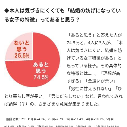
◆本人は気づきにくくても「結婚の妨げになってい
る女子の特徴」ってあると思う？
「あると思う」と答えた人が
74.5％と、4人に3人が、「本
人は気づきにくい、結婚を妨
げている女子特徴がある」と
思っている様子。その具体的
な特徴とは……。「理想が高
すぎる」「金遣いが荒い」
「男性に甘えられない」「ひ
とり暮らし歴が長い」「男にだらしない」など、言われてみれ
ば納得（？）の、さまざまな意見が集まりました。
［回答者数：298（1年目=4.0%、2年目=7.7%、3年目=11.4%、4年目=10.7%、5年目
=13.4%、6年目=10.4%、7年目=8.1%、8年目=10.1%、9年目=8.1%、10年目以上=14.8%、