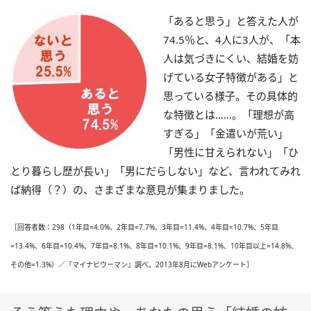
「あると思う」と答えた人が
74.5％と、4人に3人が、「本
人は気づきにくい、結婚を妨
げている女子特徴がある」と
思っている様子。その具体的
な特徴とは……。「理想が高
すぎる」「金遣いが荒い」
「男性に甘えられない」「ひ
とり暮らし歴が長い」「男にだらしない」など、言われてみれ
ば納得（？）の、さまざまな意見が集まりました。
［回答者数：298（1年目=4.0%、2年目=7.7%、3年目=11.4%、4年目=10.7%、5年目
=13.4%、6年目=10.4%、7年目=8.1%、8年目=10.1%、9年目=8.1%、10年目以上=14.8%、
その他=1.3%）／『マイナビウーマン』調べ。2013年8月にWebアンケート］