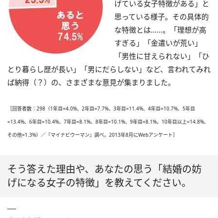
げている女子特徴がある」と
思っている様子。その具体的
な特徴とは……。「理想が高
すぎる」「金遣いが荒い」
「男性に甘えられない」「ひ
とり暮らし歴が長い」「男にだらしない」など、言われてみれ
ば納得（？）の、さまざまな意見が集まりました。
［回答者数：298（1年目=4.0%、2年目=7.7%、3年目=11.4%、4年目=10.7%、5年目
=13.4%、6年目=10.4%、7年目=8.1%、8年目=10.1%、9年目=8.1%、10年目以上=14.8%、
その他=1.3%）／『マイナビウーマン』調べ。2013年8月にWebアンケート］
そう答えた理由や、あなたの思う「結婚の妨
げになる女子の特徴」を教えてください。