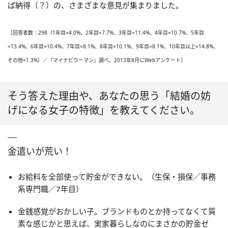
ば納得（？）の、さまざまな意見が集まりました。
［回答者数：298（1年目=4.0%、2年目=7.7%、3年目=11.4%、4年目=10.7%、5年目
=13.4%、6年目=10.4%、7年目=8.1%、8年目=10.1%、9年目=8.1%、10年目以上=14.8%、
その他=1.3%）／『マイナビウーマン』調べ。2013年8月にWebアンケート］
そう答えた理由や、あなたの思う「結婚の妨
げになる女子の特徴」を教えてください。
金遣いが荒い！
お給料を全部使って貯金ができない。（生保・損保／事務
系専門職／7年目）
金銭感覚がおかしい子。ブランドものとか持ってなくて質
素な感じかと思えば、実家暮らしなのにまさかの貯金ゼ