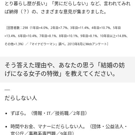
とり暮らし歴が長い」「男にだらしない」など、言われてみれ
ば納得（？）の、さまざまな意見が集まりました。
［回答者数：298（1年目=4.0%、2年目=7.7%、3年目=11.4%、4年目=10.7%、5年目
=13.4%、6年目=10.4%、7年目=8.1%、8年目=10.1%、9年目=8.1%、10年目以上=14.8%、
その他=1.3%）／『マイナビウーマン』調べ。2013年8月にWebアンケート］
そう答えた理由や、あなたの思う「結婚の妨
げになる女子の特徴」を教えてください。
だらしない人
ずぼら。（情報・IT／技術職／2年目）
時間やお金、マナーにだらしない人。（団体・公益法人・
官公庁／事務系専門職／9年目）