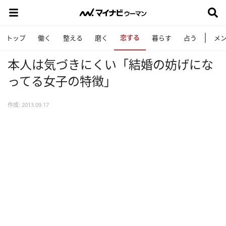
恋する
トップ
働く
整える
磨く
暮らす
占う
メ
本人は気づきにくい「結婚の妨げにな
ってる女子の特徴」
作成: 2013.09.17