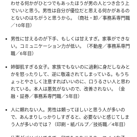
わせる何かがひとつでもあったほうが男の人とつき合う上
でいいと思う。男性は自分が優位だと思える何かがあるの
とないのはちがうと思うから。（商社・卸／事務系専門職
／10年目）
男性に甘えるのが下手、もしくは甘えすぎ。家事ができな
い。コミュニケーション力が低い。（不動産／事務系専門
職／6年目）
姉御肌すぎる女子。家族でもないのに過剰に身だしなみと
かを怒ったりして、逆に敬遠されてしまっている。もうち
ょっとやさしく注意すればいいのに、口うるさい人と思わ
れている。本人は悪気がないので、改善されない。（金
融・証券／事務系専門職／5年目）
人に頼れない人。男性は頼ってほしいと思う人が多いの
で、あんまりしっかりしすぎると、必要ないと感じてしま
う人が多いのでは？（印刷・紙パルプ／技術職／4年目）