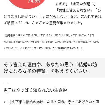
すぎる」「金遣いが荒い」
「男性に甘えられない」「ひ
とり暮らし歴が長い」「男にだらしない」など、言われてみれ
ば納得（？）の、さまざまな意見が集まりました。
［回答者数：298（1年目=4.0%、2年目=7.7%、3年目=11.4%、4年目=10.7%、5年目
=13.4%、6年目=10.4%、7年目=8.1%、8年目=10.1%、9年目=8.1%、10年目以上=14.8%、
その他=1.3%）／『マイナビウーマン』調べ。2013年8月にWebアンケート］
そう答えた理由や、あなたの思う「結婚の妨
げになる女子の特徴」を教えてください。
男子はやっぱり頼られたい生き物！
甘え下手は結婚の妨げになると思う。守ってあげたいと思