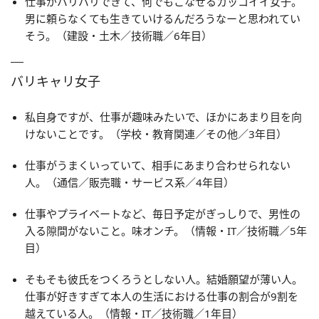
仕事がバリバリできて、何でもこなせるカッコイイ女子。
男に頼らなくても生きていけるんだろうなーと思われてい
そう。（建設・土木／技術職／6年目）
バリキャリ女子
私自身ですが、仕事が趣味みたいで、ほかにあまり目を向
けないことです。（学校・教育関連／その他／3年目）
仕事がうまくいっていて、相手にあまり合わせられない
人。（通信／販売職・サービス系／4年目）
仕事やプライベートなど、毎日予定がぎっしりで、男性の
入る隙間がないこと。味オンチ。（情報・IT／技術職／5年
目）
そもそも彼氏をつくろうとしない人。結婚願望が薄い人。
仕事が好きすぎて本人の生活における仕事の割合が9割を
越えている人。（情報・IT／技術職／1年目）