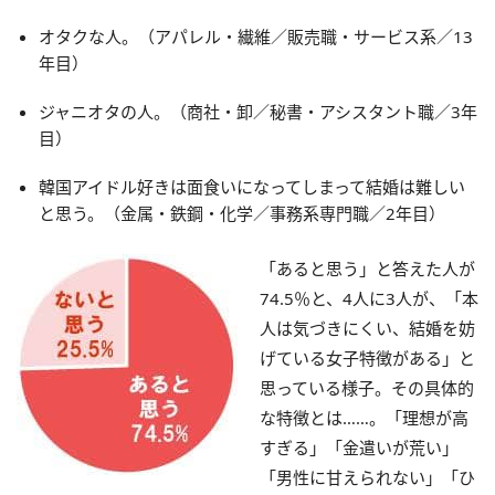
オタクな人。（アパレル・繊維／販売職・サービス系／13
年目）
ジャニオタの人。（商社・卸／秘書・アシスタント職／3年
目）
韓国アイドル好きは面食いになってしまって結婚は難しい
と思う。（金属・鉄鋼・化学／事務系専門職／2年目）
「あると思う」と答えた人が
74.5％と、4人に3人が、「本
人は気づきにくい、結婚を妨
げている女子特徴がある」と
思っている様子。その具体的
な特徴とは……。「理想が高
すぎる」「金遣いが荒い」
「男性に甘えられない」「ひ