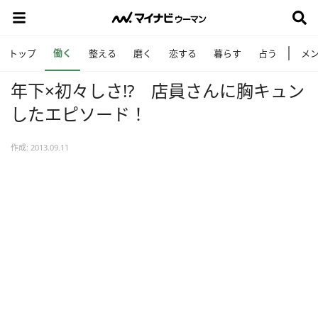
働く
トップ
整える
磨く
恋する
暮らす
占う
メ
年下×初々しさ!? 店員さんに胸キュン
したエピソード！
作成: 2013.09.11