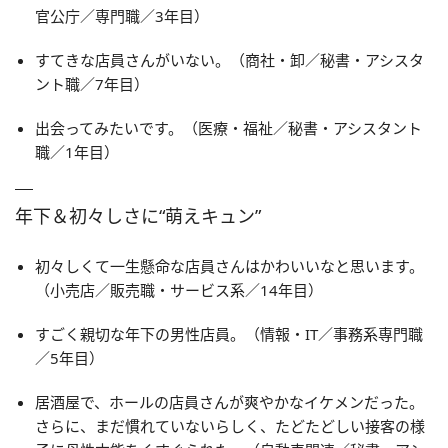
官公庁／専門職／3年目）
すてきな店員さんがいない。（商社・卸／秘書・アシスタ
ント職／7年目）
出会ってみたいです。（医療・福祉／秘書・アシスタント
職／1年目）
年下＆初々しさに“萌えキュン”
初々しくて一生懸命な店員さんはかわいいなと思います。
（小売店／販売職・サービス系／14年目）
すごく親切な年下の男性店員。（情報・IT／事務系専門職
／5年目）
居酒屋で、ホールの店員さんが爽やかなイケメンだった。
さらに、まだ慣れていないらしく、たどたどしい接客の様