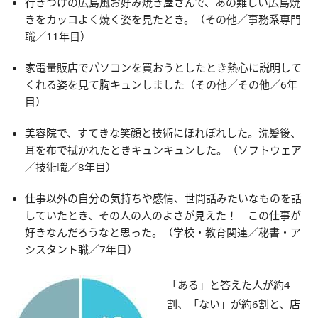
行きつけの広島風お好み焼き屋さんで、あの難しい広島焼
きをカッコよく焼く姿を見たとき。（その他／事務系専門
職／11年目）
家電量販店でパソコンを買おうとしたとき熱心に説明して
くれる姿を見て胸キュンしました（その他／その他／6年
目）
美容院で、すてきな笑顔と技術にほれぼれした。洗髪後、
耳を布で拭かれたときキュンキュンした。（ソフトウェア
／技術職／8年目）
仕事以外の自分の気持ちや感情、世間話みたいなものを話
していたとき、その人の人のよさが見えた！ この仕事が
好きなんだろうなと思った。（学校・教育関連／秘書・ア
シスタント職／7年目）
「ある」と答えた人が約4
割、「ない」が約6割と、店