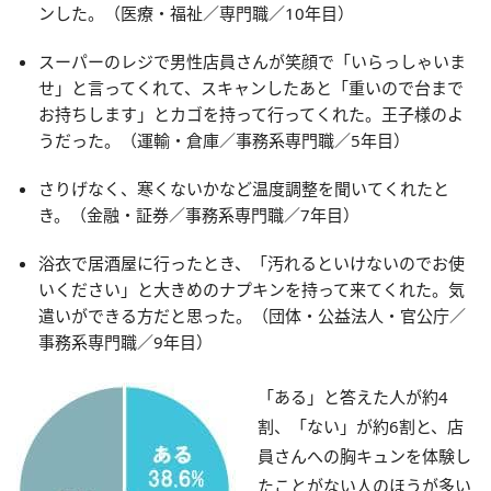
ンした。（医療・福祉／専門職／10年目）
スーパーのレジで男性店員さんが笑顔で「いらっしゃいま
せ」と言ってくれて、スキャンしたあと「重いので台まで
お持ちします」とカゴを持って行ってくれた。王子様のよ
うだった。（運輸・倉庫／事務系専門職／5年目）
さりげなく、寒くないかなど温度調整を聞いてくれたと
き。（金融・証券／事務系専門職／7年目）
浴衣で居酒屋に行ったとき、「汚れるといけないのでお使
いください」と大きめのナプキンを持って来てくれた。気
遣いができる方だと思った。（団体・公益法人・官公庁／
事務系専門職／9年目）
「ある」と答えた人が約4
割、「ない」が約6割と、店
員さんへの胸キュンを体験し
たことがない人のほうが多い