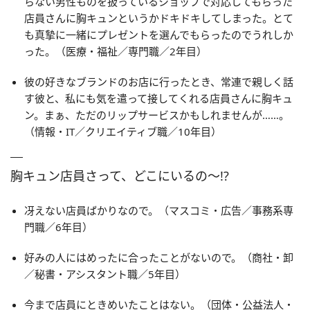
らない男性ものを扱っているショップで対応してもらった
店員さんに胸キュンというかドキドキしてしまった。とて
も真摯に一緒にプレゼントを選んでもらったのでうれしか
った。（医療・福祉／専門職／2年目）
彼の好きなブランドのお店に行ったとき、常連で親しく話
す彼と、私にも気を遣って接してくれる店員さんに胸キュ
ン。まぁ、ただのリップサービスかもしれませんが……。
（情報・IT／クリエイティブ職／10年目）
胸キュン店員さって、どこにいるの〜!?
冴えない店員ばかりなので。（マスコミ・広告／事務系専
門職／6年目）
好みの人にはめったに合ったことがないので。（商社・卸
／秘書・アシスタント職／5年目）
今まで店員にときめいたことはない。（団体・公益法人・