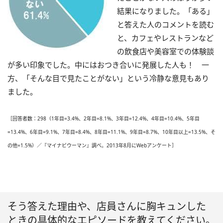
結果になりました。「ある」
と答えた人のコメントを読む
と、カフェやレストランなど
の飲食店や美容室での体験談
が多い印象でした。中にはおつき合いに発展した人も！ 一
方、「そんな目で見たことがない」という冷静な意見もあり
ました。
［回答者数：298（1年目=3.4%、2年目=8.1%、3年目=12.4%、4年目=10.4%、5年目
=13.4%、6年目=9.1%、7年目=8.4%、8年目=11.1%、9年目=8.7%、10年目以上=13.5%、そ
の他=1.5%）／『マイナビウーマン』調べ。2013年8月にWebアンケート］
そう答えた理由や、店員さんに胸キュンした
ときの具体的なエピソードを教えてください。