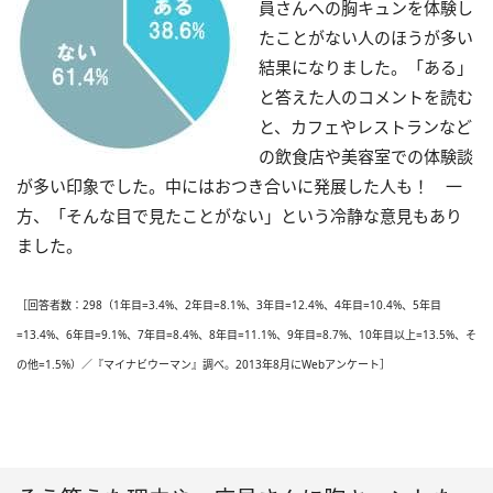
員さんへの胸キュンを体験し
たことがない人のほうが多い
結果になりました。「ある」
と答えた人のコメントを読む
と、カフェやレストランなど
の飲食店や美容室での体験談
が多い印象でした。中にはおつき合いに発展した人も！ 一
方、「そんな目で見たことがない」という冷静な意見もあり
ました。
［回答者数：298（1年目=3.4%、2年目=8.1%、3年目=12.4%、4年目=10.4%、5年目
=13.4%、6年目=9.1%、7年目=8.4%、8年目=11.1%、9年目=8.7%、10年目以上=13.5%、そ
の他=1.5%）／『マイナビウーマン』調べ。2013年8月にWebアンケート］