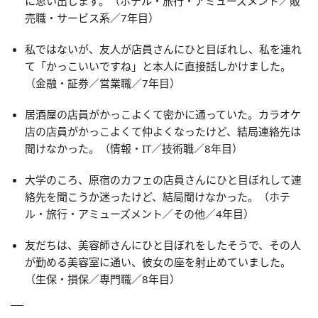
に思い出します。（ホテル・旅行・アミューズメント／販
売職・サービス系／7年目）
私ではないが、友人が店員さんにひと目ぼれし、私を連れ
て「かっこいいですね」と本人に直接話しかけました。
（金融・証券／営業職／7年目）
居酒屋の店員がかっこよくて密かに通っていた。カラオケ
店の店員がかっこよくて仲よくなったけど、結局連絡先は
聞けなかった。（情報・IT／技術職／8年目）
大学のころ、原宿のカフェの店員さんにひと目ぼれして連
絡先を聞こうか迷ったけど、結局聞けなかった。（ホテ
ル・旅行・アミューズメント／その他／4年目）
友だちは、美容師さんにひと目ぼれをしたそうで、その人
が勤める美容室に通い、彼女の座を射止めていました。
（生保・損保／専門職／8年目）