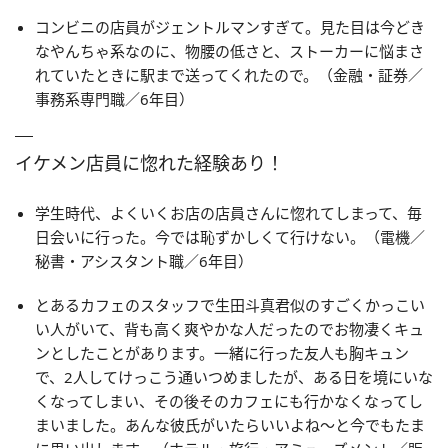
コンビニの店員がジェントルマンすぎて。見た目は今どき
なやんちゃ系なのに、物腰の低さと、ストーカーに悩まさ
れていたときに駅まで送ってくれたので。（金融・証券／
事務系専門職／6年目）
イケメン店員に惚れた経験あり！
学生時代、よくいくお店の店員さんに惚れてしまって、毎
日会いに行った。今では恥ずかしくて行けない。（電機／
秘書・アシスタント職／6年目）
とあるカフェのスタッフで生田斗真君似のすごくかっこい
い人がいて、背も高く爽やかな人だったのでお物凄くキュ
ンとしたことがあります。一緒に行った友人も胸キュン
で、2人してけっこう通いつめましたが、ある日を境にいな
くなってしまい、その後そのカフェにも行かなくなってし
まいました。あんな彼氏がいたらいいよね～と今でもたま