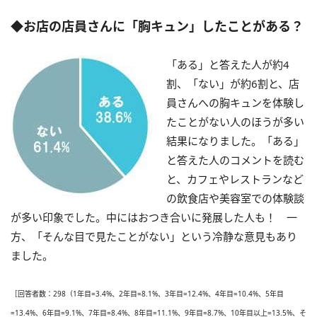
◆お店の店員さんに「胸キュン」したことがある？
「ある」と答えた人が約4
割、「ない」が約6割と、店
員さんへの胸キュンを体験し
たことがない人のほうが多い
結果になりました。「ある」
と答えた人のコメントを読む
と、カフェやレストランなど
の飲食店や美容室での体験談
が多い印象でした。中にはおつき合いに発展した人も！ 一
方、「そんな目で見たことがない」という冷静な意見もあり
ました。
［回答者数：298（1年目=3.4%、2年目=8.1%、3年目=12.4%、4年目=10.4%、5年目
=13.4%、6年目=9.1%、7年目=8.4%、8年目=11.1%、9年目=8.7%、10年目以上=13.5%、そ