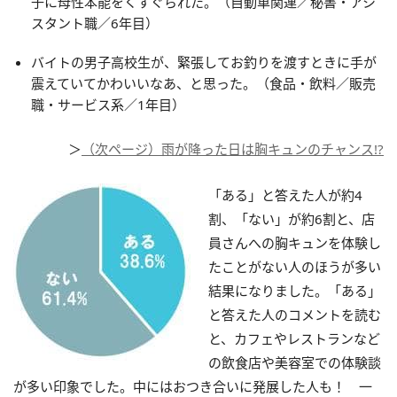
子に母性本能をくすぐられた。（自動車関連／秘書・アシ
スタント職／6年目）
バイトの男子高校生が、緊張してお釣りを渡すときに手が
震えていてかわいいなあ、と思った。（食品・飲料／販売
職・サービス系／1年目）
＞
（次ページ）雨が降った日は胸キュンのチャンス!?
「ある」と答えた人が約4
割、「ない」が約6割と、店
員さんへの胸キュンを体験し
たことがない人のほうが多い
結果になりました。「ある」
と答えた人のコメントを読む
と、カフェやレストランなど
の飲食店や美容室での体験談
が多い印象でした。中にはおつき合いに発展した人も！ 一