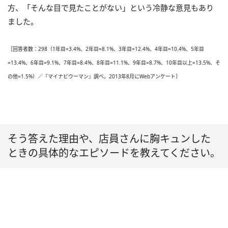
方、「そんな目で見たことがない」という冷静な意見もあり
ました。
［回答者数：298（1年目=3.4%、2年目=8.1%、3年目=12.4%、4年目=10.4%、5年目
=13.4%、6年目=9.1%、7年目=8.4%、8年目=11.1%、9年目=8.7%、10年目以上=13.5%、そ
の他=1.5%）／『マイナビウーマン』調べ。2013年8月にWebアンケート］
そう答えた理由や、店員さんに胸キュンした
ときの具体的なエピソードを教えてください。