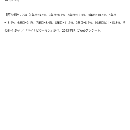
［回答者数：298（1年目=3.4%、2年目=8.1%、3年目=12.4%、4年目=10.4%、5年目
=13.4%、6年目=9.1%、7年目=8.4%、8年目=11.1%、9年目=8.7%、10年目以上=13.5%、そ
の他=1.5%）／『マイナビウーマン』調べ。2013年8月にWebアンケート］