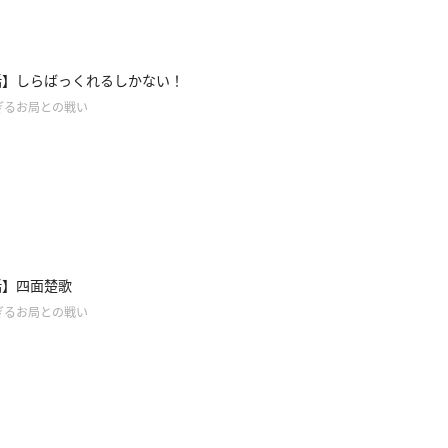
話】しらばっくれるしかない！
ぎるお局との戦い
話】四面楚歌
ぎるお局との戦い