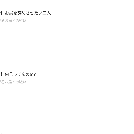
話】お局を辞めさせたい二人
ぎるお局との戦い
】何言ってんの!?!?
ぎるお局との戦い