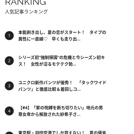
RANKING
人気記事ランキング
本能剥き出し、夏の恋がスタート！ タイプの
異性に一直線♡ 早くも走り出...
シリーズ初“強制帰国”の危機と今シーズン初キ
ス！ 女性が沼るモテテク勃...
ユニクロ新作パンツが優秀！ 「タックワイド
パンツ」と徹底比較＆着回しコ...
【#4】「家の呪縛を断ち切りたい」地元の男
尊女卑から解放された紗希子さ...
東京駅・羽田空港でしか買えない！ 夏の帰省