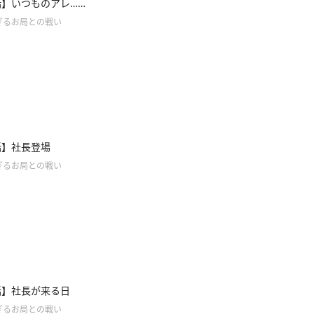
話】いつものアレ……
ぎるお局との戦い
話】社長登場
ぎるお局との戦い
話】社長が来る日
ぎるお局との戦い