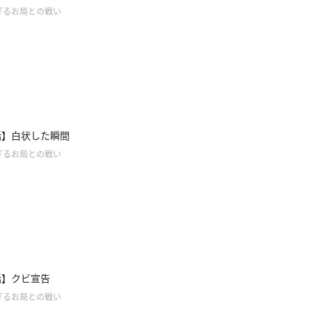
ぎるお局との戦い
話】白状した瞬間
ぎるお局との戦い
話】クビ宣告
ぎるお局との戦い