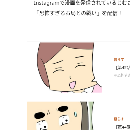
Instagramで漫画を発信されているじむ
『恐怖すぎるお局との戦い』を配信！
暮らす
【第45
＃恐怖す
暮らす
【第44