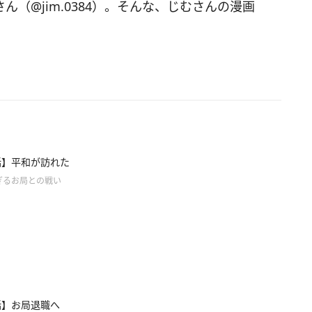
さん（@jim.0384）。そんな、じむさんの漫画
話】平和が訪れた
ぎるお局との戦い
話】お局退職へ