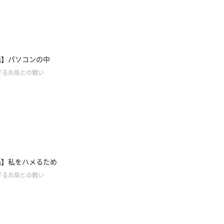
話】パソコンの中
ぎるお局との戦い
話】私をハメるため
ぎるお局との戦い