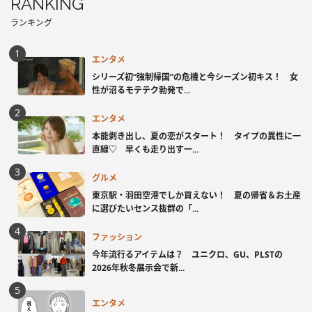
RANKING
ランキング
エンタメ
シリーズ初“強制帰国”の危機と今シーズン初キス！ 女
性が沼るモテテク勃発で...
エンタメ
本能剥き出し、夏の恋がスタート！ タイプの異性に一
直線♡ 早くも走り出す一...
グルメ
東京駅・羽田空港でしか買えない！ 夏の帰省＆お土産
に選びたいセンス抜群の「...
ファッション
今年流行るアイテムは？ ユニクロ、GU、PLSTの
2026年秋冬展示会で新...
エンタメ