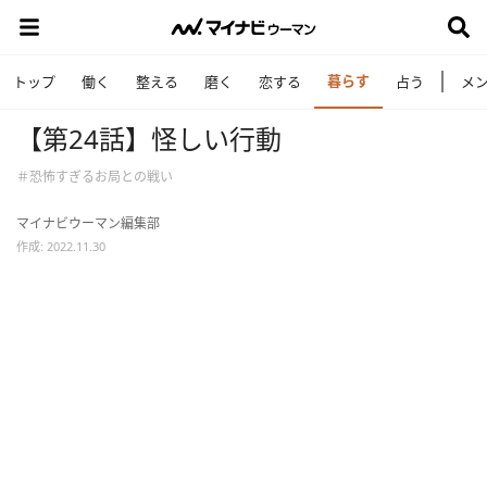
暮らす
トップ
働く
整える
磨く
恋する
占う
メ
【第24話】怪しい行動
＃恐怖すぎるお局との戦い
マイナビウーマン編集部
作成: 2022.11.30