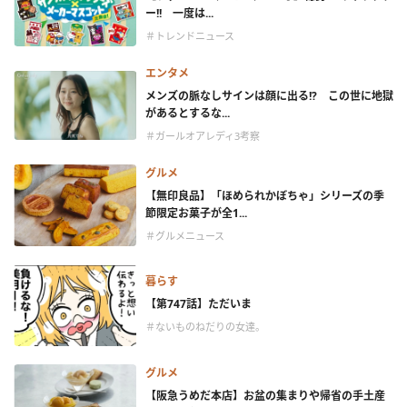
ー!! 一度は...
＃トレンドニュース
エンタメ
メンズの脈なしサインは顔に出る!? この世に地獄
があるとするな...
＃ガールオアレディ3考察
グルメ
【無印良品】「ほめられかぼちゃ」シリーズの季
節限定お菓子が全1...
＃グルメニュース
暮らす
【第747話】ただいま
＃ないものねだりの女達。
グルメ
【阪急うめだ本店】お盆の集まりや帰省の手土産