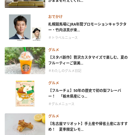
がままを叶えてくれ...
おでかけ
札幌競馬場にJRA年間プロモーションキャラクタ
ー・竹内涼真が来...
＃トラベルニュース
グルメ
【スタバ新作】贅沢カスタマイズで楽しむ、夏の
フルーティーご褒美...
＃わたしのグルメ日記
グルメ
【フルーチェ】50年の歴史で初の梨フレーバ
ー！ 「栃木県産にっ...
＃グルメニュース
グルメ
【名古屋マリオット】手土産や帰省土産におすす
め！ 夏季限定レモ...