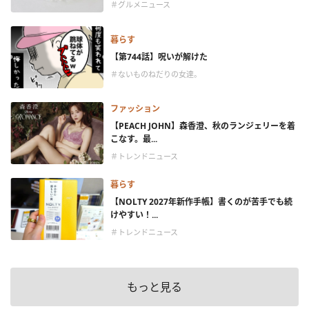
＃グルメニュース
暮らす
【第744話】呪いが解けた
＃ないものねだりの女達。
ファッション
【PEACH JOHN】森香澄、秋のランジェリーを着
こなす。最...
＃トレンドニュース
暮らす
【NOLTY 2027年新作手帳】書くのが苦手でも続
けやすい！...
＃トレンドニュース
もっと見る