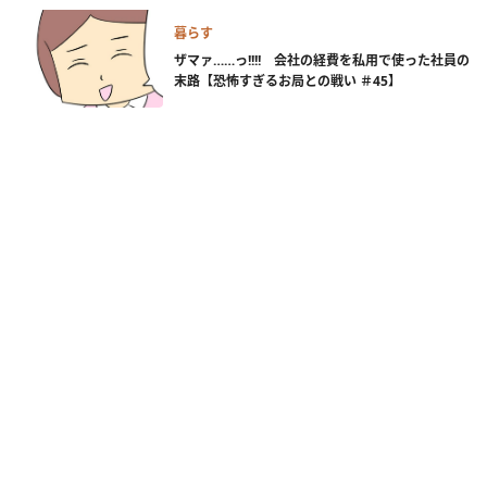
暮らす
ザマァ……っ!!!! 会社の経費を私用で使った社員の
末路【恐怖すぎるお局との戦い ＃45】