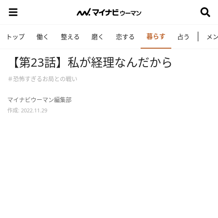
暮らす
トップ
働く
整える
磨く
恋する
占う
メ
【第23話】私が経理なんだから
＃恐怖すぎるお局との戦い
マイナビウーマン編集部
作成: 2022.11.29