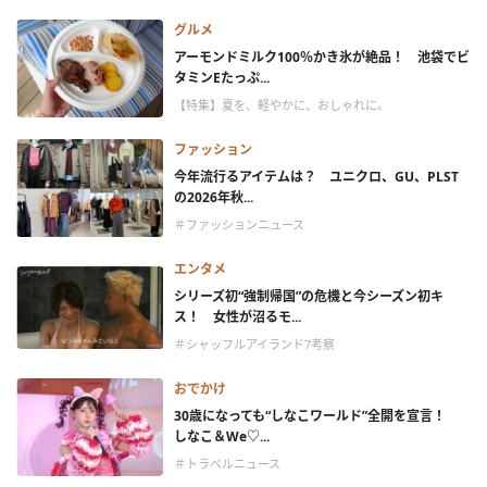
グルメ
アーモンドミルク100％かき氷が絶品！ 池袋でビ
タミンEたっぷ...
【特集】夏を、軽やかに、おしゃれに。
ファッション
今年流行るアイテムは？ ユニクロ、GU、PLST
の2026年秋...
＃ファッションニュース
エンタメ
シリーズ初“強制帰国”の危機と今シーズン初キ
ス！ 女性が沼るモ...
＃シャッフルアイランド7考察
おでかけ
30歳になっても“しなこワールド”全開を宣言！
しなこ＆We♡...
＃トラベルニュース