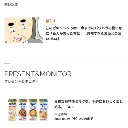
関連記事
暮らす
このガキ～～～っ!!!!! 今までのパワハラの腹いせ
に「新人が言った言葉」【恐怖すぎるお局との戦
い ＃44】
PRESENT&MONITOR
プレゼント＆モニター
良質な植物性ミルクを、手軽においしく楽し
める。「ALP...
申込締切
2026.08.29（土）23:59まで