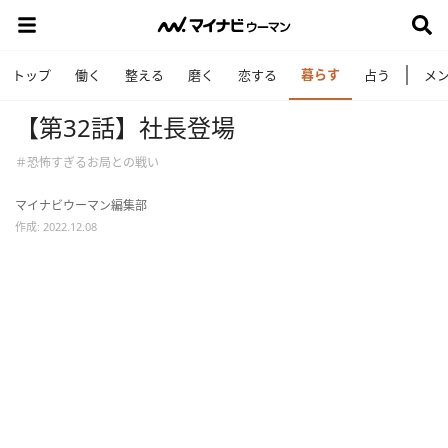
暮らす
トップ
働く
整える
磨く
恋する
占う
メ
【第32話】社長登場
＃恐怖すぎるお局との戦い
マイナビウーマン編集部
作成: 2022.12.08