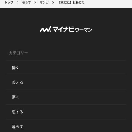
トップ
暮らす
マンガ
【第32話】社長登場
カテゴリー
働く
整える
磨く
恋する
暮らす