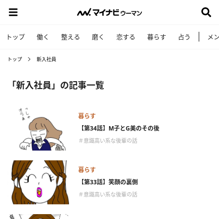
トップ
働く
整える
磨く
恋する
暮らす
占う
メ
トップ
新入社員
「新入社員」の記事一覧
暮らす
【第34話】M子とG美のその後
＃意識高い系な後輩の話
暮らす
【第33話】笑顔の裏側
＃意識高い系な後輩の話