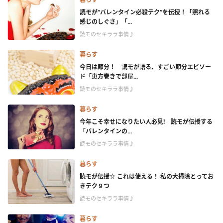
読モが“バレンタイン必殺テク”を伝授！「照れる
感じのしぐさ」「...
読モのセキララ事情♪
暮らす
今日は節分！ 読モが語る、すごい節分エピソー
ド「恵方巻きで部屋...
読モのセキララ事情♪
暮らす
今年こそ幸せになりたい人必見! 読モが伝授する
「バレンタインの...
読モのセキララ事情♪
暮らす
読モが伝授☆ これは使える！ 私の大掃除とってお
きテク９つ
読モのセキララ事情♪
暮らす