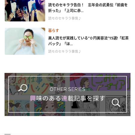
読モのセキララ告白！ 忘年会の武勇伝「前歯を
折った」「上司に赤...
読モのセキララ事情♪
暮らす
美人読モが実践している“０円美容法”15選!「紅茶
パック」「ほ...
読モのセキララ事情♪