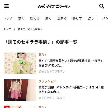
トップ
働く
整える
磨く
恋する
暮らす
占う
メ
トップ
読モのセキララ事情♪
「読モのセキララ事情♪」の記事一覧
暮らす
寒くても春服が着たい！読モが実践する、“ダサく
ならない”あった...
読モのセキララ事情♪
ファッション
読モが伝授! バレンタイン必殺コーデはコレ!「抱
きたくなる赤コ...
読モのセキララ事情♪
暮らす