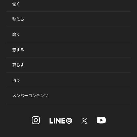
働く
整える
磨く
恋する
暮らす
占う
メンバーコンテンツ