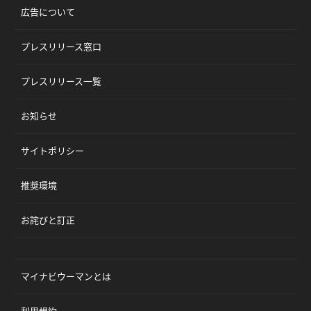
広告について
プレスリリース窓口
プレスリリース一覧
お知らせ
サイトポリシー
推奨環境
お詫びと訂正
マイナビウーマンとは
利用規約