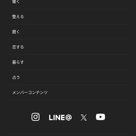
働く
整える
磨く
恋する
暮らす
占う
メンバーコンテンツ