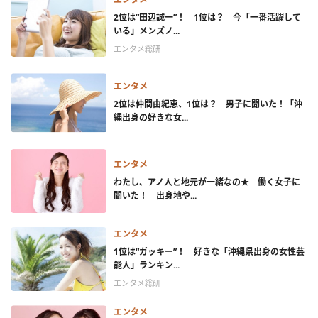
2位は“田辺誠一”！ 1位は？ 今「一番活躍して
いる」メンズノ...
エンタメ総研
エンタメ
2位は仲間由紀恵、1位は？ 男子に聞いた！「沖
縄出身の好きな女...
エンタメ
わたし、アノ人と地元が一緒なの★ 働く女子に
聞いた！ 出身地や...
エンタメ
1位は“ガッキー”！ 好きな「沖縄県出身の女性芸
能人」ランキン...
エンタメ総研
エンタメ