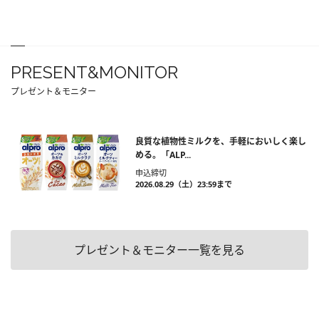
PRESENT&MONITOR
プレゼント＆モニター
良質な植物性ミルクを、手軽においしく楽し
める。「ALP...
申込締切
2026.08.29（土）23:59まで
プレゼント＆モニター一覧を見る