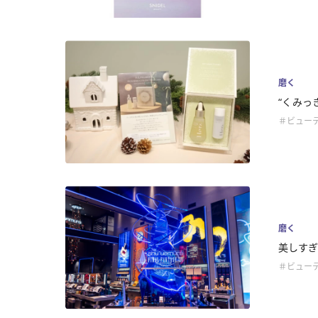
磨く
“くみっき
＃ビュー
磨く
美しすぎ
＃ビュー