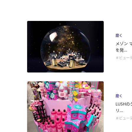
磨く
メゾン 
を発...
＃ビュー
磨く
LUSH
リ...
＃ビュー