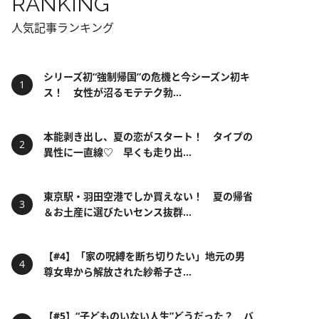
RANKING
人気記事ランキング
シリーズ初“強制帰国”の危機と今シーズン初キ
ス！ 女性が沼るモテテク勃...
本能剥き出し、夏の恋がスタート！ タイプの
異性に一直線♡ 早くも走り出...
東京駅・羽田空港でしか買えない！ 夏の帰省
＆お土産に選びたいセンス抜群...
【#4】「家の呪縛を断ち切りたい」地元の男
尊女卑から解放された紗希子さ...
【#5】“子どものいない人生”どうだった？ バ