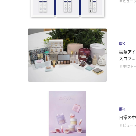
＃ビュー
磨く
豪華アイ
スコフ...
＃美欲ト
磨く
日常の中に
＃ビュー