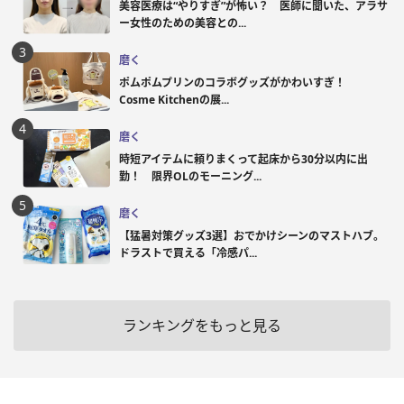
美容医療は“やりすぎ”が怖い？ 医師に聞いた、アラサ
ー女性のための美容との...
磨く
ポムポムプリンのコラボグッズがかわいすぎ！
Cosme Kitchenの展...
磨く
時短アイテムに頼りまくって起床から30分以内に出
勤！ 限界OLのモーニング...
磨く
【猛暑対策グッズ3選】おでかけシーンのマストハブ。
ドラストで買える「冷感パ...
ランキングをもっと見る