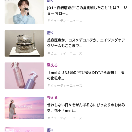
磨く
JO1・白岩瑠姫が“この夏挑戦したこと”とは？ ジ
ョー マロー...
＃ビューティーニュース
磨く
美容医療か、コスメデコルテか。エイジングケア
クリームもここまで...
＃ビューティーニュース
整える
【melt】SNS発の“付け替えDIY”から着想！ 髪
の化粧水...
＃ビューティーニュース
整える
せわしない日々をがんばる方にぴったりのお休み
を。花王「melt...
＃ビューティーニュース
磨く