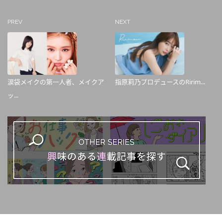
PREV
NEXT
涙袋メイクの第一人者、メイクア
指原莉乃プロデュースのRirim...
ッ...