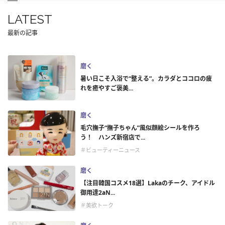
LATEST
最新の記事
磨く
暑い日こそ入浴で“整える”。カラダとココロの疲
れを癒やすご褒美...
磨く
毛穴撫子“撫子ちゃん”風似顔絵シールを作ろ
う！ ハンズ新宿店で...
＃ビューティーニュース
磨く
【注目韓国コスメ18選】Lakaのチーク、アイドル
御用達2aN...
＃美欲トーク