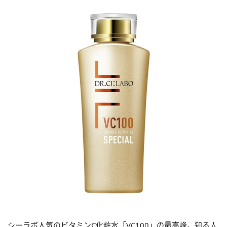
シーラボ人気のビタミンC化粧水「VC100」の最高峰。知る人