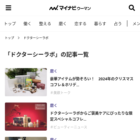
トップ
働く
整える
磨く
恋する
暮らす
占う
メ
トップ
ドクターシーラボ
「ドクターシーラボ」の記事一覧
磨く
豪華アイテムが勢ぞろい！ 2024年のクリスマス
コフレ＆ホリデ...
＃美欲トーク
磨く
ドクターシーラボからご褒美ケアにぴったりな限
定スペシャルコフレ...
＃ビューティーニュース
磨く