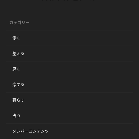
カテゴリー
働く
整える
磨く
恋する
暮らす
占う
メンバーコンテンツ