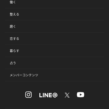
働く
整える
磨く
恋する
暮らす
占う
メンバーコンテンツ