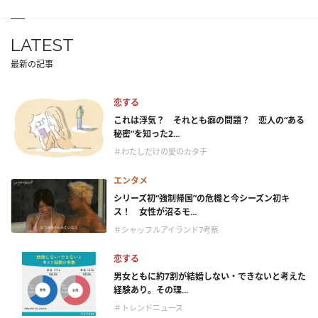
LATEST
最新の記事
恋する
これは浮気？ それとも癖の問題？ 恋人の“ある
秘密”を知った2...
＃わたしだけの愛のカタチ
エンタメ
シリーズ初“強制帰国”の危機と今シーズン初キ
ス！ 女性が沼るモ...
＃シャッフルアイランド7考察
恋する
男女ともに約7割が結婚しない・できないと考えた
経験あり。その理...
＃トレンドニュース