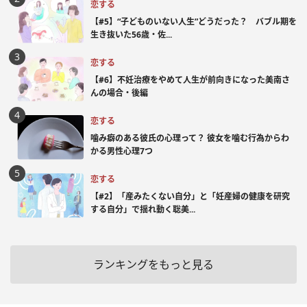
恋する
【#5】“子どものいない人生”どうだった？ バブル期を
生き抜いた56歳・佐...
恋する
【#6】不妊治療をやめて人生が前向きになった美南さ
んの場合・後編
恋する
噛み癖のある彼氏の心理って？ 彼女を噛む行為からわ
かる男性心理7つ
恋する
【#2】「産みたくない自分」と「妊産婦の健康を研究
する自分」で揺れ動く聡美...
ランキングをもっと見る