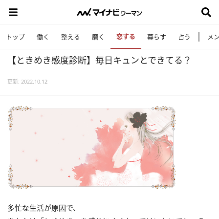
恋する
トップ
働く
整える
磨く
暮らす
占う
メ
【ときめき感度診断】毎日キュンとできてる？
更新: 2022.10.12
多忙な生活が原因で、