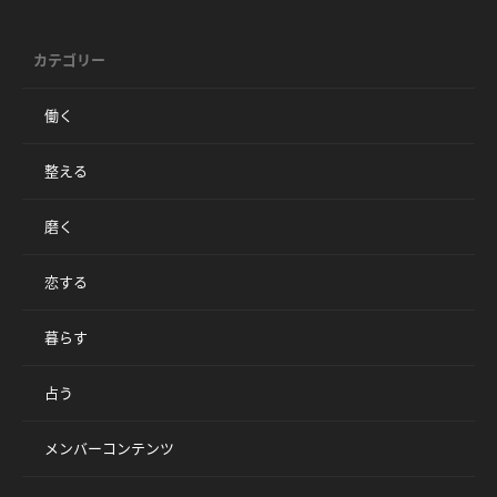
カテゴリー
働く
整える
磨く
恋する
暮らす
占う
メンバーコンテンツ