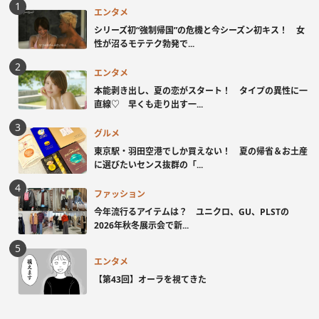
エンタメ
シリーズ初“強制帰国”の危機と今シーズン初キス！ 女
性が沼るモテテク勃発で...
エンタメ
本能剥き出し、夏の恋がスタート！ タイプの異性に一
直線♡ 早くも走り出す一...
グルメ
東京駅・羽田空港でしか買えない！ 夏の帰省＆お土産
に選びたいセンス抜群の「...
ファッション
今年流行るアイテムは？ ユニクロ、GU、PLSTの
2026年秋冬展示会で新...
エンタメ
【第43回】オーラを視てきた