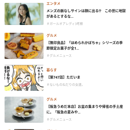
エンタメ
メンズの脈なしサインは顔に出る!? この世に地獄
があるとするな...
＃ガールオアレディ3考察
グルメ
【無印良品】「ほめられかぼちゃ」シリーズの季
節限定お菓子が全1...
＃グルメニュース
暮らす
【第747話】ただいま
＃ないものねだりの女達。
グルメ
【阪急うめだ本店】お盆の集まりや帰省の手土産
に。「阪急の夏みや...
＃グルメニュース