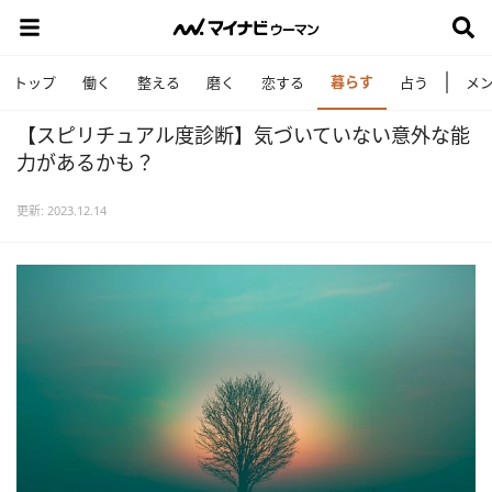
暮らす
トップ
働く
整える
磨く
恋する
占う
メ
【スピリチュアル度診断】気づいていない意外な能
力があるかも？
更新: 2023.12.14