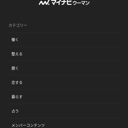
カテゴリー
働く
整える
磨く
恋する
暮らす
占う
メンバーコンテンツ