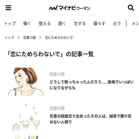
トップ
働く
整える
磨く
恋する
暮らす
占う
メ
トップ
恋愛小説
恋にためらわないで
「恋にためらわないで」の記事一覧
恋愛小説
どうして断っちゃったんだろう……後悔でいっぱい
になりながらも
恋愛小説
先輩の結婚式で出会ったその人は、誠実で飾り気
のない人柄で