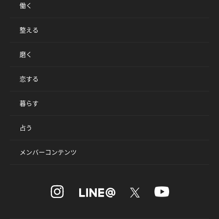
働く
整える
磨く
恋する
暮らす
占う
メンバーコンテンツ