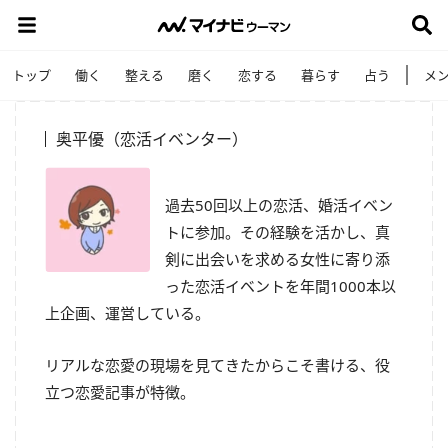
トップ
働く
整える
磨く
恋する
暮らす
占う
メ
奥平優（恋活イベンター）
過去
50
回以上の恋活、婚活イベン
トに参加。その経験を活かし、真
剣に出会いを求める女性に寄り添
った恋活イベントを年間
1000
本以
上企画、運営している。
リアルな恋愛の現場を見てきたからこそ書ける、役
立つ恋愛記事が特徴。