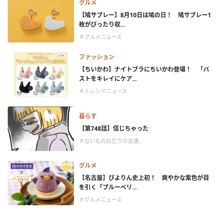
グルメ
【鳩サブレー】8月10日は鳩の日！ 鳩サブレー1
枚がぴったり収...
＃グルメニュース
ファッション
【ちいかわ】ナイトブラにちいかわ登場！ 「バ
ストをキレイにケア...
＃トレンドニュース
暮らす
【第748話】信じちゃった
＃ないものねだりの女達。
グルメ
【名古屋】ぴよりん史上初！ 爽やかな紫色が目
を引く「ブルーベリ...
＃グルメニュース