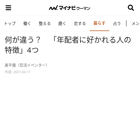
暮らす
トップ
働く
整える
磨く
恋する
占う
メ
何が違う？ 「年配者に好かれる人の
特徴」4つ
奥平優（恋活イベンター）
作成: 2021.04.17