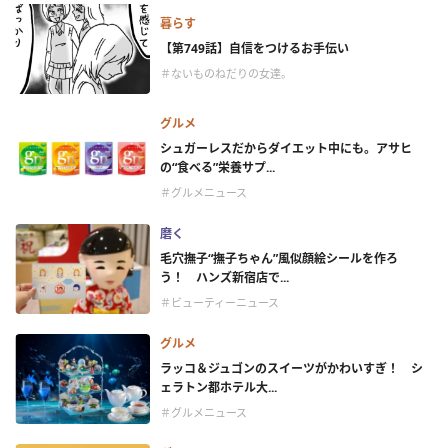
暮らす
【第749話】自信をつけるお手伝い
＃ないものねだりの女達。
グルメ
シュガーレスだからダイエット中にも。アサヒ
の“食べる”栄養サプ...
＃グルメニュース
磨く
毛穴撫子“撫子ちゃん”風似顔絵シールを作ろ
う！ ハンズ新宿店で...
＃ビューティーニュース
グルメ
ラッコ＆ジュゴンのスイーツがかわいすぎ！ シ
ェラトン都ホテル大...
＃グルメニュース