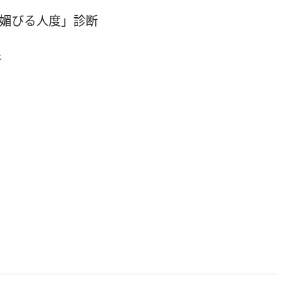
媚びる人度」診断
断