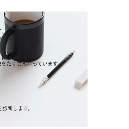
ず、
合えること。
、協調性の高さ、
徴をたくさん持っています。
を診断します。