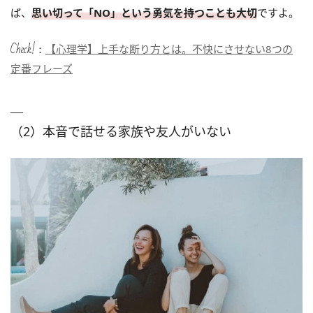
ば、
思い切って「NO」という勇気を持つことも大切
ですよ。
Check!：
【心理学】上手な断り方とは。不快にさせない8つの
定番フレーズ
（2）本音で話せる家族や友人がいない