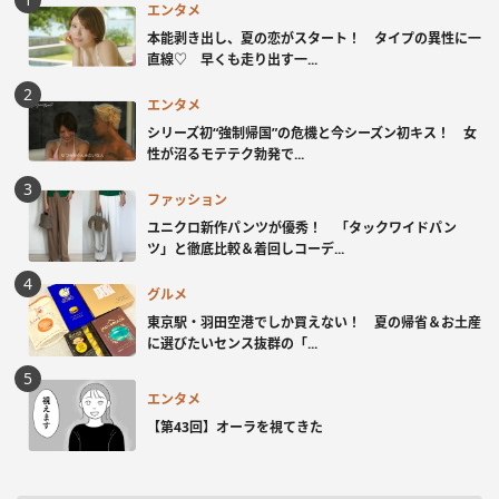
エンタメ
本能剥き出し、夏の恋がスタート！ タイプの異性に一
直線♡ 早くも走り出す一...
エンタメ
シリーズ初“強制帰国”の危機と今シーズン初キス！ 女
性が沼るモテテク勃発で...
ファッション
ユニクロ新作パンツが優秀！ 「タックワイドパン
ツ」と徹底比較＆着回しコーデ...
グルメ
東京駅・羽田空港でしか買えない！ 夏の帰省＆お土産
に選びたいセンス抜群の「...
エンタメ
【第43回】オーラを視てきた