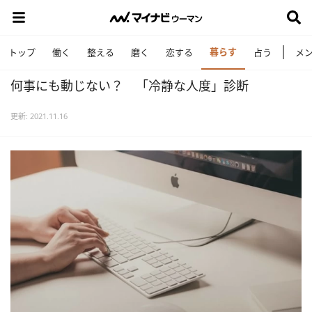
暮らす
トップ
働く
整える
磨く
恋する
占う
メ
何事にも動じない？ 「冷静な人度」診断
更新: 2021.11.16