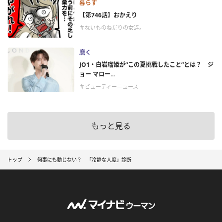
暮らす
【第746話】おかえり
＃ないものねだりの女達。
磨く
JO1・白岩瑠姫が“この夏挑戦したこと”とは？ ジ
ョー マロー...
＃ビューティーニュース
もっと見る
トップ
何事にも動じない？ 「冷静な人度」診断