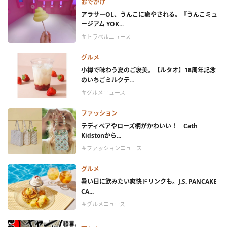
おでかけ
アラサーOL、うんこに癒やされる。『うんこミュ
ージアム YOK...
＃トラベルニュース
グルメ
小樽で味わう夏のご褒美。【ルタオ】18周年記念
のいちごミルクテ...
＃グルメニュース
ファッション
テディベアやローズ柄がかわいい！ Cath
Kidstonから...
＃ファッションニュース
グルメ
暑い日に飲みたい爽快ドリンクも。J.S. PANCAKE
CA...
＃グルメニュース