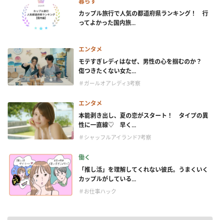
暮らす
カップル旅行で人気の都道府県ランキング！ 行
ってよかった国内旅...
エンタメ
モテすぎレディはなぜ、男性の心を掴むのか？
傷つきたくない女た...
＃ガールオアレディ3考察
エンタメ
本能剥き出し、夏の恋がスタート！ タイプの異
性に一直線♡ 早く...
＃シャッフルアイランド7考察
働く
「推し活」を理解してくれない彼氏。うまくいく
カップルがしている...
＃お仕事ハック