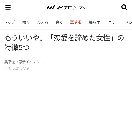
恋する
トップ
働く
整える
磨く
暮らす
占う
メ
もういいや。「恋愛を諦めた女性」の
特徴5つ
奥平優（恋活イベンター）
作成: 2021.04.19