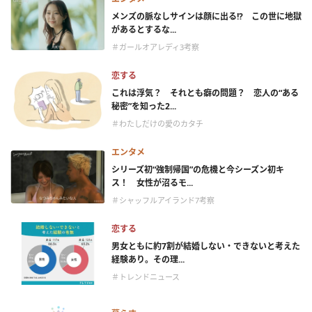
メンズの脈なしサインは顔に出る!? この世に地獄
があるとするな...
＃ガールオアレディ3考察
恋する
これは浮気？ それとも癖の問題？ 恋人の“ある
秘密”を知った2...
＃わたしだけの愛のカタチ
エンタメ
シリーズ初“強制帰国”の危機と今シーズン初キ
ス！ 女性が沼るモ...
＃シャッフルアイランド7考察
恋する
男女ともに約7割が結婚しない・できないと考えた
経験あり。その理...
＃トレンドニュース