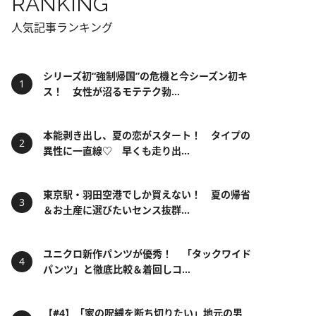
RANKING
人気記事ランキング
シリーズ初“強制帰国”の危機と今シーズン初キ
ス！ 女性が沼るモテテク勃...
本能剥き出し、夏の恋がスタート！ タイプの
異性に一直線♡ 早くも走り出...
東京駅・羽田空港でしか買えない！ 夏の帰省
＆お土産に選びたいセンス抜群...
ユニクロ新作パンツが優秀！ 「タックワイド
パンツ」と徹底比較＆着回しコ...
【#4】「家の呪縛を断ち切りたい」地元の男