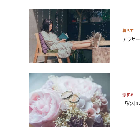
暮らす
アラサー
恋する
「給料3