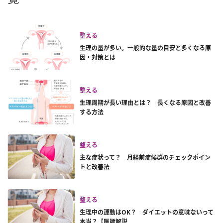
整える
生理の量が多い。一般的な量の目安と多くなる原
因・対策とは
整える
生理周期が長い理由とは？ 長くなる原因と改善
する方法
整える
主な症状って？ 月経前症候群のチェックポイン
トと改善法
整える
生理中の運動はOK？ ダイエットの意味ないって
本当？【医師解説...