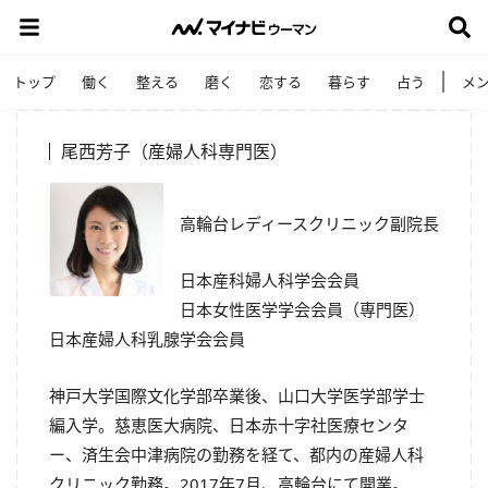
トップ
働く
整える
磨く
恋する
暮らす
占う
メ
尾西芳子（産婦人科専門医）
高輪台レディースクリニック副院長
日本産科婦人科学会会員
日本女性医学学会会員（専門医）
日本産婦人科乳腺学会会員
神戸大学国際文化学部卒業後、山口大学医学部学士
編入学。慈恵医大病院、日本赤十字社医療センタ
ー、済生会中津病院の勤務を経て、都内の産婦人科
クリニック勤務。2017年7月、高輪台にて開業。