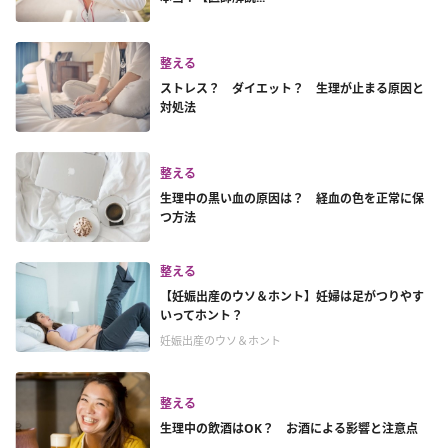
整える
ストレス？ ダイエット？ 生理が止まる原因と
対処法
整える
生理中の黒い血の原因は？ 経血の色を正常に保
つ方法
整える
【妊娠出産のウソ＆ホント】妊婦は足がつりやす
いってホント？
妊娠出産のウソ＆ホント
整える
生理中の飲酒はOK？ お酒による影響と注意点