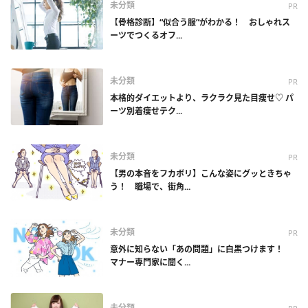
未分類
PR
【骨格診断】“似合う服”がわかる！ おしゃれス
ーツでつくるオフ...
未分類
PR
本格的ダイエットより、ラクラク見た目痩せ♡ パ
ーツ別着痩せテク...
未分類
PR
【男の本音をフカボリ】こんな姿にグッときちゃ
う！ 職場で、街角...
未分類
PR
意外に知らない「あの問題」に白黒つけます！
マナー専門家に聞く...
未分類