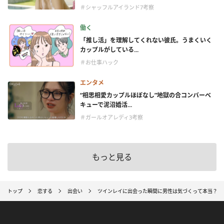
＃シャッフルアイランド7考察
働く
「推し活」を理解してくれない彼氏。うまくいく
カップルがしている...
＃お仕事ハック
エンタメ
“相思相愛カップルほぼなし”地獄の合コンバーベ
キューで泥沼婚活...
＃ガールオアレディ3考察
もっと見る
トップ
恋する
出会い
ツインレイに出会った瞬間に男性は気づくって本当？ 