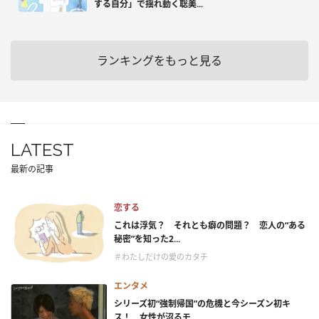
する自分」で揺れ動く聡美...
ランキングをもっと見る
LATEST
最新の記事
恋する
これは浮気？ それとも癖の問題？ 恋人の“ある
秘密”を知った2...
＃わたしだけの愛のカタチ
エンタメ
シリーズ初“強制帰国”の危機と今シーズン初キ
ス！ 女性が沼るモ...