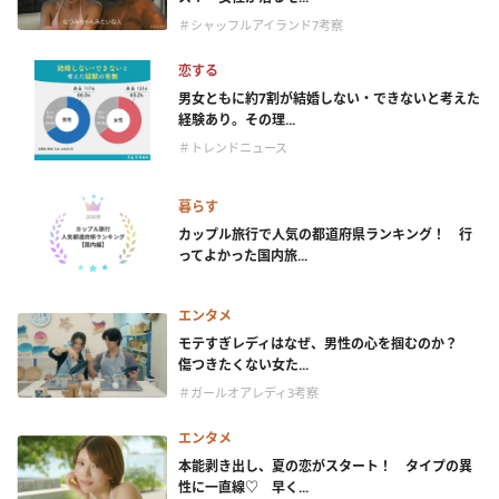
＃シャッフルアイランド7考察
恋する
男女ともに約7割が結婚しない・できないと考えた
経験あり。その理...
＃トレンドニュース
暮らす
カップル旅行で人気の都道府県ランキング！ 行
ってよかった国内旅...
エンタメ
モテすぎレディはなぜ、男性の心を掴むのか？
傷つきたくない女た...
＃ガールオアレディ3考察
エンタメ
本能剥き出し、夏の恋がスタート！ タイプの異
性に一直線♡ 早く...