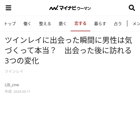
恋する
トップ
働く
整える
磨く
暮らす
占う
メ
ツインレイに出会った瞬間に男性は気
づくって本当？ 出会った後に訪れる
3つの変化
ツインレイ
LIB_zine
作成: 2024.09.11