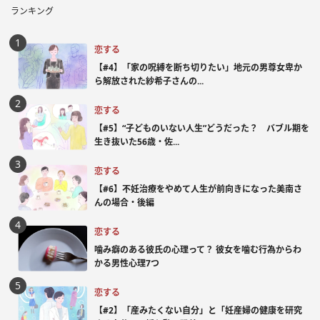
ランキング
恋する
【#4】「家の呪縛を断ち切りたい」地元の男尊女卑か
ら解放された紗希子さんの...
恋する
【#5】“子どものいない人生”どうだった？ バブル期を
生き抜いた56歳・佐...
恋する
【#6】不妊治療をやめて人生が前向きになった美南さ
んの場合・後編
恋する
噛み癖のある彼氏の心理って？ 彼女を噛む行為からわ
かる男性心理7つ
恋する
【#2】「産みたくない自分」と「妊産婦の健康を研究