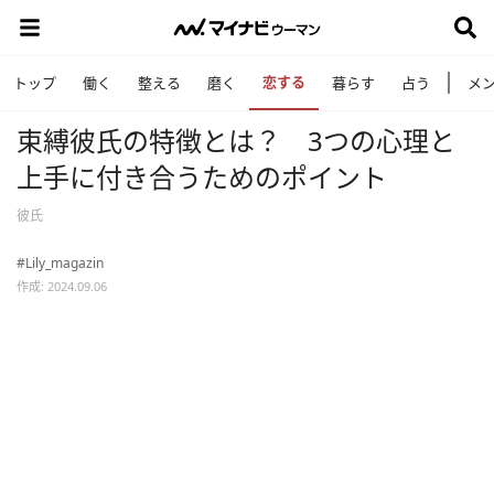
恋する
トップ
働く
整える
磨く
暮らす
占う
メ
束縛彼氏の特徴とは？ 3つの心理と
上手に付き合うためのポイント
彼氏
#Lily_magazin
作成: 2024.09.06