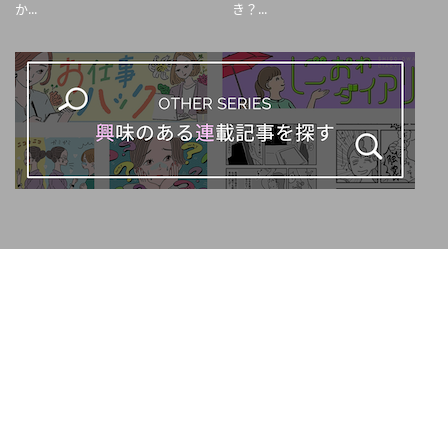
か...
き？...