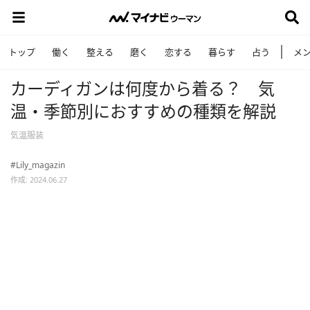
トップ
働く
整える
磨く
恋する
暮らす
占う
メ
カーディガンは何度から着る？ 気
温・季節別におすすめの種類を解説
気温服装
#Lily_magazin
作成: 2024.06.27