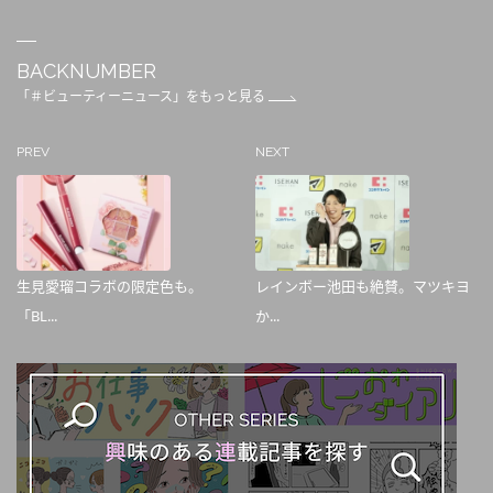
BACKNUMBER
「＃ビューティーニュース」をもっと見る
PREV
NEXT
生見愛瑠コラボの限定色も。
レインボー池田も絶賛。マツキヨ
「BL...
か...