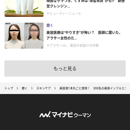
頑固なザラつき、くすみは“滞留角質”かも!? 新感
覚クレンジン...
＃ビューティーニュース
磨く
美容医療は“やりすぎ”が怖い？ 医師に聞いた、
アラサー女性のた...
＃アラサーOL、夏前の垢抜け大作戦
もっと見る
トップ
磨く
スキンケア
美容液1本丸ごと使用！ 300名の美容インフルエン