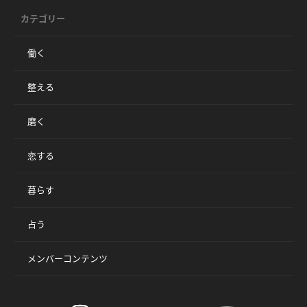
カテゴリー
働く
整える
磨く
恋する
暮らす
占う
メンバーコンテンツ