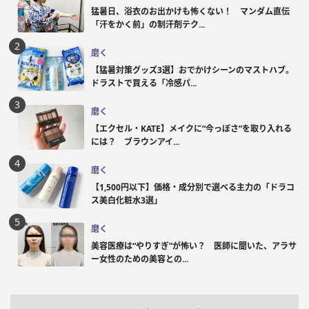
猛暑日、浴衣のお出かけも怖くない！ マンダム直伝
「汗をかく前」の制汗剤テク...
磨く
【猛暑対策グッズ3選】おでかけシーンのマストハブ。
ドラストで買える「冷感パ...
磨く
【エクセル・KATE】メイクに“今っぽさ”を取り入れる
には？ ブラウンアイ...
磨く
【1,500円以下】価格・成分別で選べる主力の「ドラコ
ス美白化粧水3選」
磨く
美容医療は“やりすぎ”が怖い？ 医師に聞いた、アラサ
ー女性のための美容との...