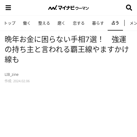
占う
トップ
働く
整える
磨く
恋する
暮らす
メ
晩年お金に困らない手相7選！ 強運
の持ち主と言われる覇王線やますかけ
線も
LIB_zine
作成: 2024.02.06