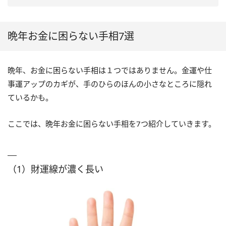
（3）覇王線がある
（4）人差し指・薬指に俵紋が
ある
晩年お金に困らない手相7選
（5）成り上がり線がある
（6）ますかけ線がある
晩年、お金に困らない手相は１つではありません。金運や仕
事運アップのカギが、手のひらのほんの小さなところに隠れ
（7）玉の輿線がある
ているかも。
ここでは、晩年お金に困らない手相を7つ紹介していきます。
（1）財運線が濃く長い