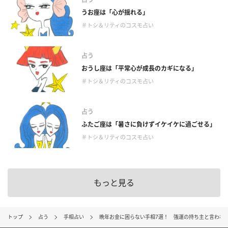
うお座は「心が揺れる」
＃トシ＆リティのコスモ占い
占う
おうし座は「平常心が成長のカギになる」
＃トシ＆リティのコスモ占い
占う
ふたご座は「暑さに負けずイケイケに過ごせる」
＃トシ＆リティのコスモ占い
もっと見る
トップ
占う
手相占い
晩年お金に困らない手相7選！ 強運の持ち主と言われ