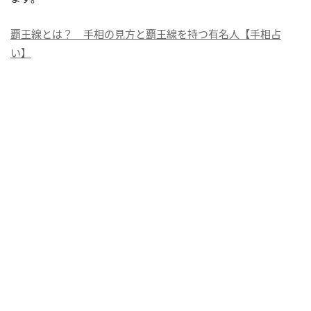
覇王線とは？ 手相の見方と覇王線を持つ有名人【手相占
い】