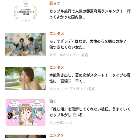
暮らす
カップル旅行で人気の都道府県ランキング！ 行
ってよかった国内旅...
エンタメ
モテすぎレディはなぜ、男性の心を掴むのか？
傷つきたくない女た...
＃ガールオアレディ3考察
エンタメ
本能剥き出し、夏の恋がスタート！ タイプの異
性に一直線♡ 早く...
＃シャッフルアイランド7考察
働く
「推し活」を理解してくれない彼氏。うまくいく
カップルがしている...
＃お仕事ハック
エンタメ