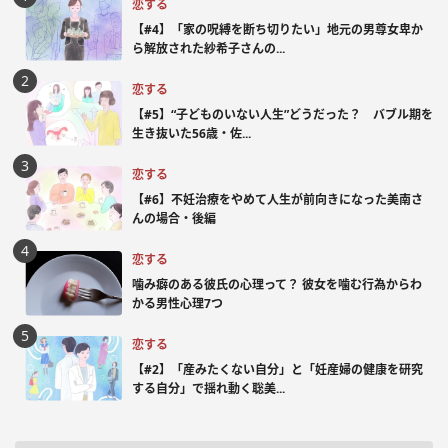
恋する
【#4】「家の呪縛を断ち切りたい」地元の男尊女卑か
ら解放された紗希子さんの...
恋する
【#5】“子どものいない人生”どうだった？ バブル期を
生き抜いた56歳・佐...
恋する
【#6】不妊治療をやめて人生が前向きになった美南さ
んの場合・後編
恋する
噛み癖のある彼氏の心理って？ 彼女を噛む行為からわ
かる男性心理7つ
恋する
【#2】「産みたくない自分」と「妊産婦の健康を研究
する自分」で揺れ動く聡美...