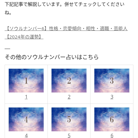
下記記事で解説しています。併せてチェックしてください
ね。
【ソウルナンバー6】性格・恋愛傾向・相性・適職・芸能人
【2024年の運勢】
その他のソウルナンバー占いはこちら
1
2
3
4
5
6