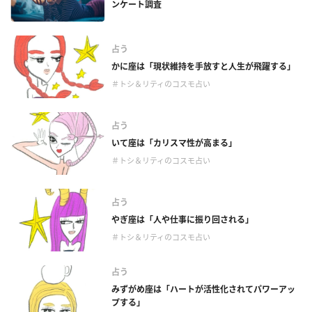
ンケート調査
占う
かに座は「現状維持を手放すと人生が飛躍する」
＃トシ＆リティのコスモ占い
占う
いて座は「カリスマ性が高まる」
＃トシ＆リティのコスモ占い
占う
やぎ座は「人や仕事に振り回される」
＃トシ＆リティのコスモ占い
占う
みずがめ座は「ハートが活性化されてパワーアッ
プする」