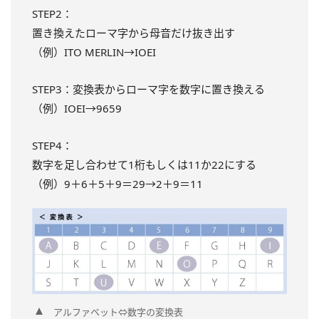
STEP2：
置き換えたローマ字から母音だけ抜き出す
（例）ITO MERLIN→IOEI
STEP3：変換表からローマ字を数字に置き換える
（例）IOEI→9659
STEP4：
数字を足し合わせて1桁もしくは11か22にする
（例）9＋6＋5＋9＝29→2＋9＝11
アルファベット⇔数字の変換表