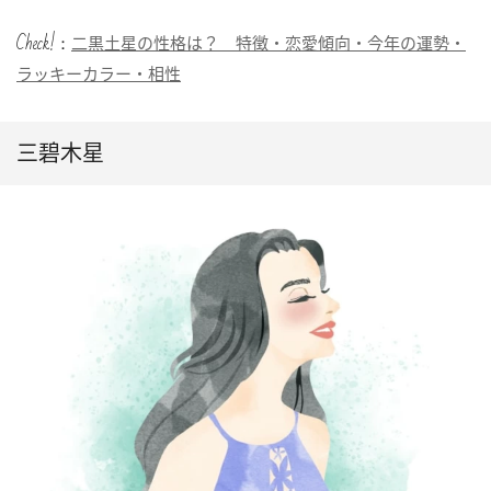
Check!：
二黒土星の性格は？ 特徴・恋愛傾向・今年の運勢・
ラッキーカラー・相性
三碧木星