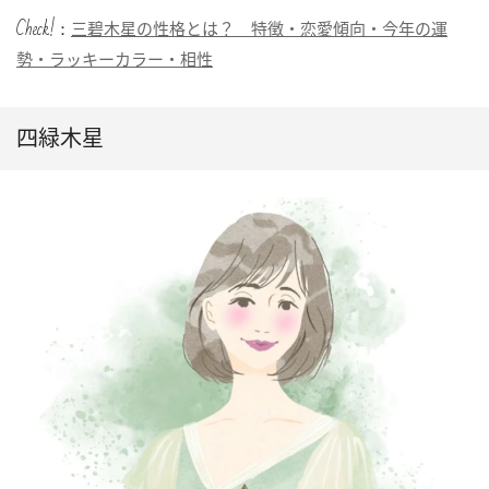
Check!：
三碧木星の性格とは？ 特徴・恋愛傾向・今年の運
勢・ラッキーカラー・相性
四緑木星