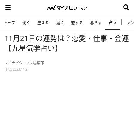
占う
トップ
働く
整える
磨く
恋する
暮らす
メ
11月21日の運勢は？恋愛・仕事・金運
【九星気学占い】
マイナビウーマン編集部
作成: 2023.11.21