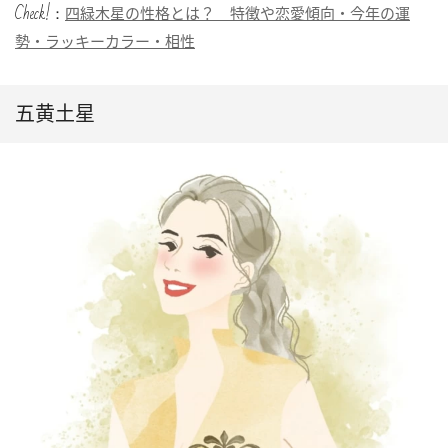
Check!：
四緑木星の性格とは？ 特徴や恋愛傾向・今年の運
勢・ラッキーカラー・相性
五黄土星