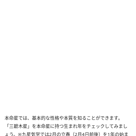
本命星では、基本的な性格や本質を知ることができます。
「三碧木星」を本命星に持つ生まれ年をチェックしてみまし
ょう。※九星気学では2月の立春（2月4日前後）を1年の始ま