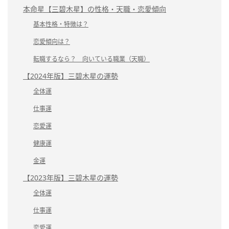
本命星【三碧木星】の性格・天職・恋愛傾向
基本性格・特徴は？
恋愛傾向は？
転職するなら？ 向いている職業（天職）
【2024年版】三碧木星の運勢
全体運
仕事運
恋愛運
健康運
金運
【2023年版】三碧木星の運勢
全体運
仕事運
恋愛運