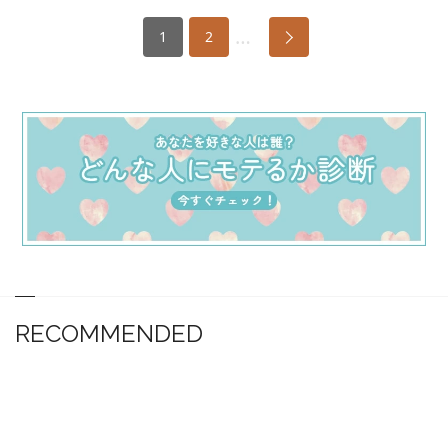
…
1
2
RECOMMENDED