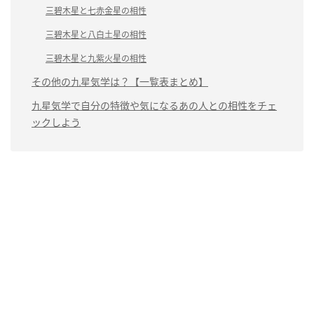
三碧木星と七赤金星の相性
三碧木星と八白土星の相性
三碧木星と九紫火星の相性
その他の九星気学は？【一覧表まとめ】
九星気学で自分の特徴や気になるあの人との相性をチェ
ックしよう