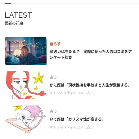
LATEST
最新の記事
暮らす
AI占いは当たる？ 実際に使った人の口コミをア
ンケート調査
占う
かに座は「現状維持を手放すと人生が飛躍する」
＃トシ＆リティのコスモ占い
占う
いて座は「カリスマ性が高まる」
＃トシ＆リティのコスモ占い