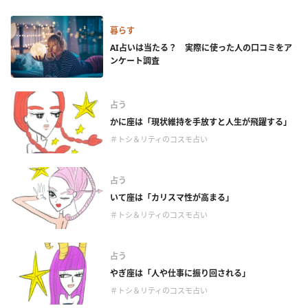
暮らす
AI占いは当たる？ 実際に使った人の口コミをア
ンケート調査
占う
かに座は「現状維持を手放すと人生が飛躍する」
＃トシ＆リティのコスモ占い
占う
いて座は「カリスマ性が高まる」
＃トシ＆リティのコスモ占い
占う
やぎ座は「人や仕事に振り回される」
＃トシ＆リティのコスモ占い