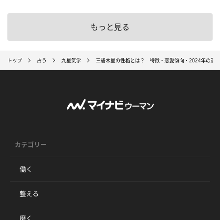
もっと見る
トップ
占う
九星気学
三碧木星の性格とは？ 特徴・恋愛傾向・2024年の運
カテゴリー
働く
整える
磨く