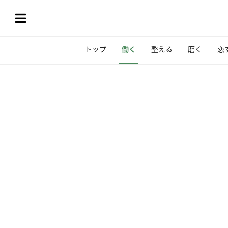
トップ
働く
整える
磨く
恋