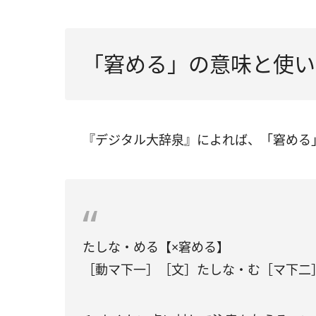
「窘める」の意味と使い
『デジタル大辞泉』によれば、「窘める
たしな・める【×窘める】
［動マ下一］［文］たしな・む［マ下二