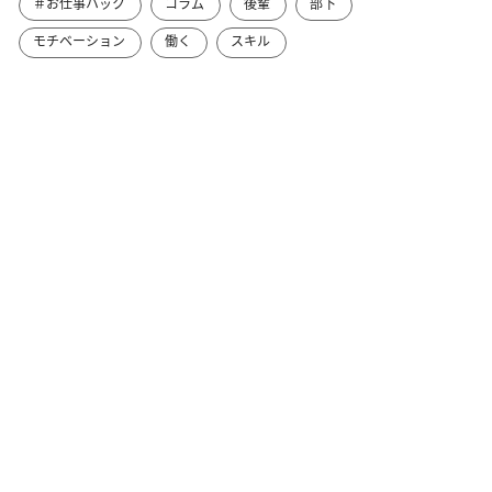
＃お仕事ハック
コラム
後輩
部下
モチベーション
働く
スキル