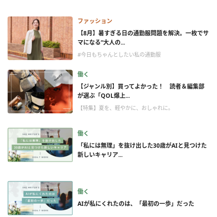
ファッション
【8月】暑すぎる日の通勤服問題を解決。一枚でサ
マになる“大人の...
#今日もちゃんとしたい私の通勤服
働く
【ジャンル別】買ってよかった！ 読者＆編集部
が選ぶ「QOL爆上...
【特集】夏を、軽やかに、おしゃれに。
働く
「私には無理」を抜け出した30歳がAIと見つけた
新しいキャリア...
働く
AIが私にくれたのは、「最初の一歩」だった