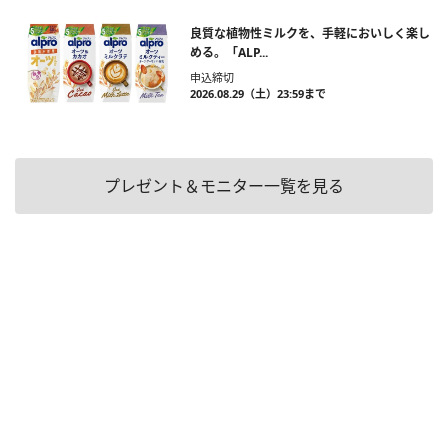
良質な植物性ミルクを、手軽においしく楽し
める。「ALP...
申込締切
2026.08.29（土）23:59まで
プレゼント＆モニター一覧を見る