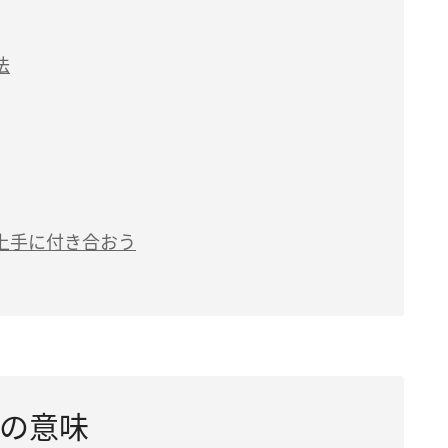
法
上手に付き合おう
の意味