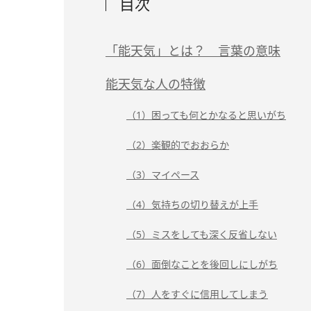
目次
「能天気」とは？ 言葉の意味
能天気な人の特徴
（1）困っても何とかなると思いがち
（2）楽観的でおおらか
（3）マイペース
（4）気持ちの切り替えが上手
（5）ミスをしても深く反省しない
（6）面倒なことを後回しにしがち
（7）人をすぐに信用してしまう