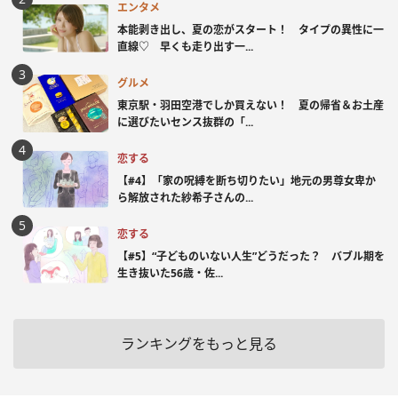
エンタメ
本能剥き出し、夏の恋がスタート！ タイプの異性に一
直線♡ 早くも走り出す一...
グルメ
東京駅・羽田空港でしか買えない！ 夏の帰省＆お土産
に選びたいセンス抜群の「...
恋する
【#4】「家の呪縛を断ち切りたい」地元の男尊女卑か
ら解放された紗希子さんの...
恋する
【#5】“子どものいない人生”どうだった？ バブル期を
生き抜いた56歳・佐...
ランキングをもっと見る