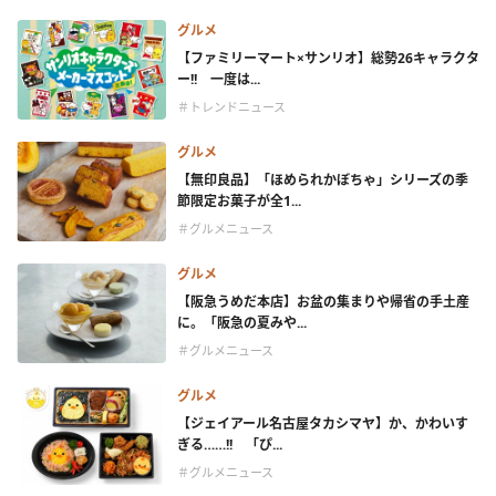
グルメ
【ファミリーマート×サンリオ】総勢26キャラクタ
ー!! 一度は...
＃トレンドニュース
グルメ
【無印良品】「ほめられかぼちゃ」シリーズの季
節限定お菓子が全1...
＃グルメニュース
グルメ
【阪急うめだ本店】お盆の集まりや帰省の手土産
に。「阪急の夏みや...
＃グルメニュース
グルメ
【ジェイアール名古屋タカシマヤ】か、かわいす
ぎる……!! 「ぴ...
＃グルメニュース