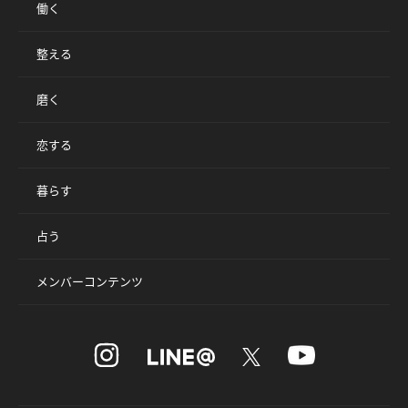
働く
整える
磨く
恋する
暮らす
占う
メンバーコンテンツ